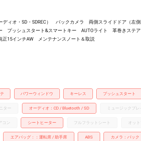
othオーディオ・SD・SDREC） バックカメラ 両側スライドドア
 プッシュスタート&スマートキー AUTOライト 革巻きステアリ
正15インチAW メンテナンスノート＆取説
テ
パワーウィンドウ
キーレス
プッシュスタート
ニター
オーディオ
CD
Bluetooth
SD
ミュージックプレ
アコン
シートヒーター
フルフラットシート
オット
エアバッグ：
運転席
助手席
ABS
カメラ
バック