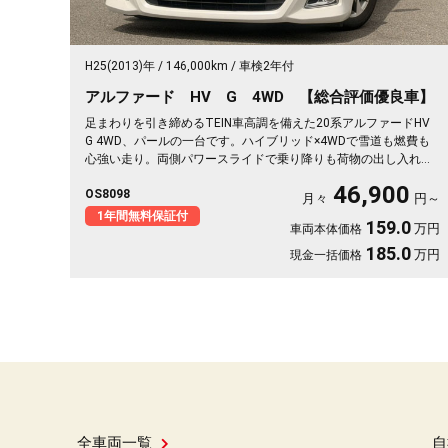
H25(2013)年
146,000km
車検2年付
アルファード HV G 4WD 【総合評価優良車】
足まわりを引き締めるTEIN車高調を備えた20系アルファードHV
G 4WD、パールの一台です。ハイブリッド×4WDで雪道も燃費も
心強い走り。両側パワースライドで乗り降りも荷物の出し入れも
スッと楽々。2列目キャプテンシート＆オットマンで、長距離の移
46,900
OS8098
動もゆったりくつろげます。仕事終わりの遠出も、趣味の遠征も
月々
円～
余裕の空間で。この一台なら移動そのものが楽しみに変わります
1年間無料保証付
159.0
万円
車両本体価格
🚗✨💺🙌😎《1年保証付》
185.0
万円
現金一括価格
全車両一覧
自