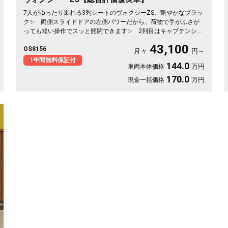
7人がゆったり乗れる3列シートのヴォクシーZS、艶やかなブラッ
ク✨ 両側スライドドアの左側パワーだから、荷物で手がふさが
っても軽い操作でスッと開閉できます✨ 2列目はキャプテンシー
トでウォークスルー、後ろの席への移動もらくらく💺 バックカ
43,100
OS8156
メラ付きで大きな車体でも駐車が安心です👍 仲間との遠出も、
月々
円～
仕事道具の積み込みも、この一台で快適にこなせます🎵 細部ま
1年間無料保証付
144.0
万円
車両本体価格
で丁寧に手入れされた綺麗な一台、《1年保証付》で毎日を支えま
す🚗
170.0
万円
現金一括価格