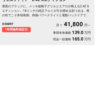
漆黒のブラックに、メッキ縦格子グリルとエアロが映える2.4Z G
エディション。18インチの純正アルミが引き締める顔つきは、夜
の街でこそ本領発揮。両側パワースライドと電動バックドアで乗
降も荷物もスマート。2列目エグゼクティブシート＆オットマン
41,800
OS6897
で、仕事帰りの移動も一気にくつろぎ空間に変わります。フリッ
月々
円～
プダウンモニターで後席の時間も特別に。長く付き合える一台と
1年間無料保証付
139.0
万円
車両本体価格
して《1年保証付》でお渡しします🚗✨💎💺😎
165.0
万円
現金一括価格