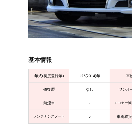
基本情報
年式(初度登録年)
H26(2014)年
車
修復歴
なし
ワンオ
禁煙車
-
エコカー減
○
車両取扱
メンテナンスノート