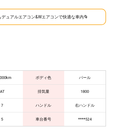
もデュアルエアコン&Wエアコンで快適な車内🌀
,000km
ボディ色
パール
IAT
排気量
1800
7
ハンドル
右ハンドル
5
車台番号
****524