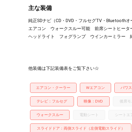
主な装備
純正SDナビ（CD・DVD・フルセグTV・Blueto
エアコン ウォークスルー可能 前席シートヒーター
ヘッドライト フォグランプ ウインカーミラー 純
他装備は下記装備表をご覧下さい☆
エアコン・クーラー
Wエアコン
パワス
テレビ
フルセグ
映像
DVD
後席モ
ウォークスルー
電動シート
シートエ
スライドドア
両側スライド（左側電動スライド）