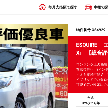
毎月支払額で探す
車種で探
〜19,999円
20,000円〜29,999円
30,000円〜39,999円
40,000円〜49,999円
50,000円〜
物件番号 OS4929
ESQUIR
Xi 【総合評
ワンランク上の高級
在感抜群✨ 9インチの
ィオも接続可能🎵
イブリッドでカタログ
可能で広い後席にでき
年式
H26(2014)年