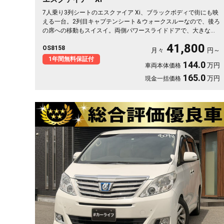
7人乗り3列シートのエスクァイア Xi、ブラックボディで街にも映
える一台。2列目キャプテンシート＆ウォークスルーなので、後ろ
の席への移動もスイスイ。両側パワースライドドアで、大きな荷
物も子どもも楽々乗せられます。3列目を畳めば長尺物やアウトド
41,800
OS8158
ア道具もたっぷり。フルセグTV視聴可能なナビとビルトインETC
月々
円～
で週末の遠出も快適そのもの。仲間との旅行にも送迎にも頼れる
1年間無料保証付
144.0
万円
車両本体価格
相棒です🚗✨💺🙌。安心の《1年保証付》でお渡しします😊
165.0
万円
現金一括価格