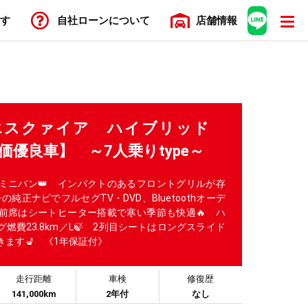
す
自社ローン
について
店舗
情報
E エスクァイア ハイブリッド
価優良車】 ～7人乗りtype～
ミニバン👑 インパクトのあるフロントグリルが存
純正ナビでフルセグTV・DVD、Bluetoothオーデ
 前席はシートヒーター搭載で寒い季節も快適🔥 ハ
燃費23.8km／L🍃 2列目シートはロングスライド
ます💺 《1年保証付》
走行距離
車検
修復歴
141,000km
2年付
なし