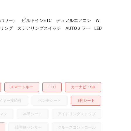
（左側パワー） ビルトインETC デュアルエアコン W
ング ステアリングスイッチ AUTOミラー LED
スマートキー
ETC
カーナビ
SD
イヤー接続可
ベンチシート
3列シート
マン
本革シート
アイドリングストップ
障害物センサー
クルーズコントロール