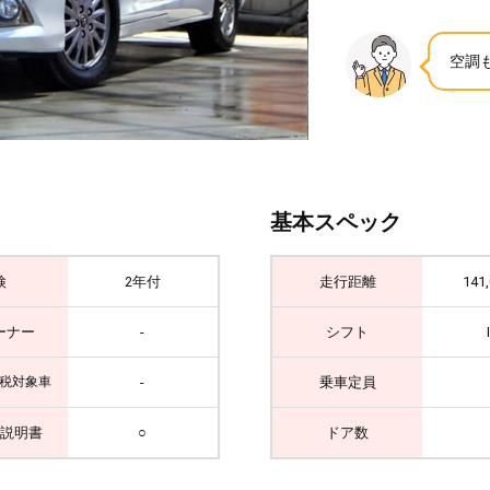
空調
基本スペック
検
2年付
走行距離
141
ーナー
-
シフト
-
乗車定員
税対象車
説明書
○
ドア数