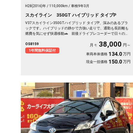
H28(2016)年
110,000km
車検9年3月
スカイライン 350GT ハイブリッド タイプP
V37スカイライン350GTハイブリッド タイプP、深みのあるブラ
ックです。ハイブリッドの静かで力強い走りで、通勤も長距離も
燃費を気にせず快適移動🚗 前後ドライブレコーダーで日々の運
転もいざという時も映像で安心。 レーダークルーズで高速道路
38,000
OS8159
での疲れもグッと軽減。アラウンドビューで狭い駐車場もスッと
月々
円～
停められます。 仕事帰りにふらっと遠出したくなる、そんな相
1年間無料保証付
134.0
万円
車両本体価格
棒です✨ 高級セダンがお値打ち、《1年保証付》で気持ちよく乗
り出せます💫👍
150.0
万円
現金一括価格