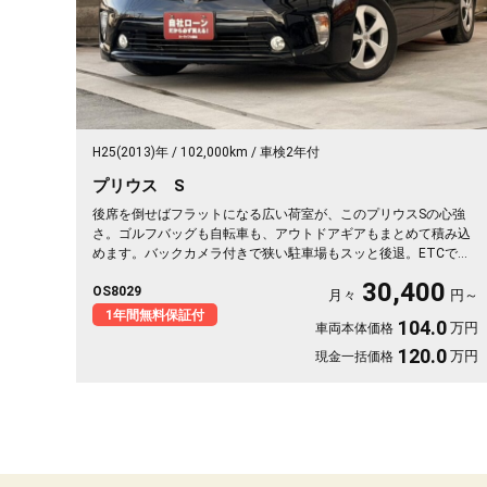
H25(2013)年
102,000km
車検2年付
プリウス S
後席を倒せばフラットになる広い荷室が、このプリウスSの心強
さ。ゴルフバッグも自転車も、アウトドアギアもまとめて積み込
めます。バックカメラ付きで狭い駐車場もスッと後退。ETCで高
速もスムーズ、週末の遠出がぐっと身近に。ブラックボディに黒
30,400
OS8029
革調シートカバーが引き締まる一台。休日の遠征も日常の買い出
月々
円～
しも頼れる相棒です。低燃費で気軽に走り出せます🚗✨💫👍🎵《1
1年間無料保証付
104.0
万円
車両本体価格
年保証付》
120.0
万円
現金一括価格