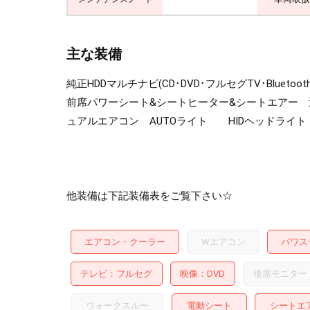
主な装備
純正HDDマルチナビ(CD･DVD･フルセグTV･B
前席パワーシート&シートヒーター&シートエアー 
ュアルエアコン AUTOライト HIDヘッドライト
他装備は下記装備表をご覧下さい☆
エアコン・クーラー
Wエアコン
パワス
テレビ
フルセグ
映像
DVD
後席モニター
ウォークスルー
電動シート
シートエ