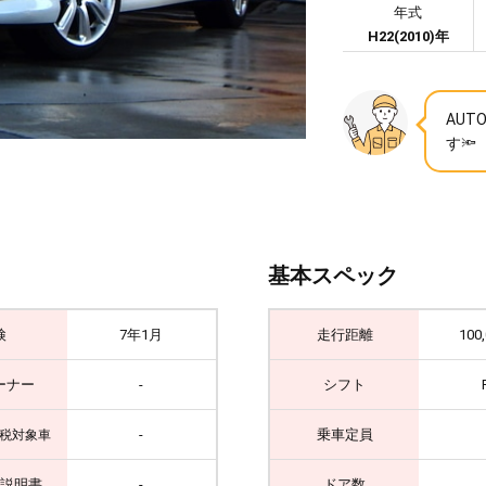
年式
H22(2010)年
AU
す🔦
基本スペック
検
7年1月
走行距離
100
ーナー
-
シフト
-
乗車定員
税対象車
説明書
-
ドア数