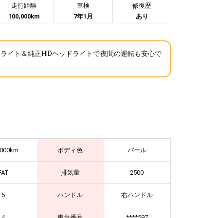
走行距離
車検
修復歴
100,000km
7年1月
あり
TOライト＆純正HIDヘッドライトで夜間の運転も安心で
,000km
ボディ色
パール
FAT
排気量
2500
5
ハンドル
右ハンドル
4
車台番号
****597