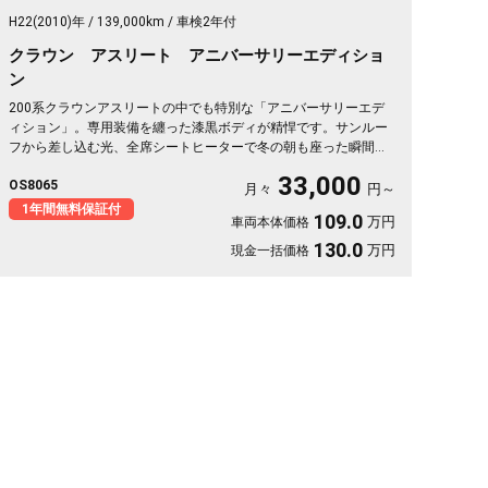
H22(2010)年
139,000km
車検2年付
クラウン アスリート アニバーサリーエディショ
ン
200系クラウンアスリートの中でも特別な「アニバーサリーエデ
ィション」。専用装備を纏った漆黒ボディが精悍です。サンルー
フから差し込む光、全席シートヒーターで冬の朝も座った瞬間か
らぬくもり。クルーズコントロールで高速の長距離もラクに流せ
33,000
OS8065
ます。仕事帰りの一人時間も、週末の遠出も気分が上がる一台。
月々
円～
走りと快適が揃った特別仕様を、日々の相棒に🚗✨💎👑😎《1年保
1年間無料保証付
109.0
万円
車両本体価格
証付》
130.0
万円
現金一括価格