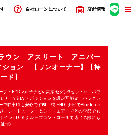
す
自社ローン
について
店舗
情報
クラウン アスリート アニバー
ィション 【ワンオーナー】【特
レード】
ーフ・HDDマルチナビの高級セダン3セット✨ パワ
モリーで細かくポジションを設定可能💺 バックカ
駐車時も安心です📷 純正HDDナビでBluetooth
🎶 シートヒーター＆シートエアーでどの季節でも
ルトインETC＆クルーズコントロールで遠出の際にも
保証付》