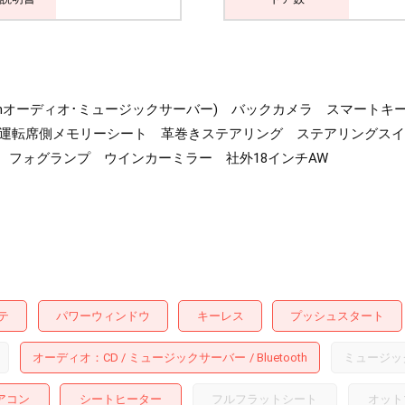
luetoothオーディオ･ミュージックサーバー) バックカメラ ス
運転席側メモリーシート 革巻きステアリング ステアリングスイ
 フォグランプ ウインカーミラー 社外18インチAW
テ
パワーウィンドウ
キーレス
プッシュスタート
オーディオ
CD
ミュージックサーバー
Bluetooth
ミュージッ
アコン
シートヒーター
フルフラットシート
オット