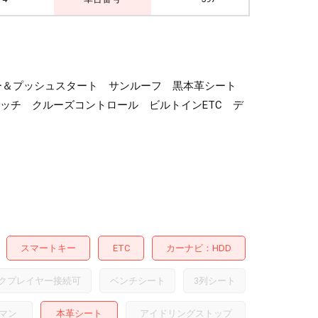
マートキー＆プッシュスタート サンルーフ 黒本革シート
ッチ クルーズコントロール ビルトインETC デ
スマートキー
ETC
カーナビ
HDD
クプレイヤー接続可
ベンチシート
3列シート
マン
本革シート
アイドリングストップ