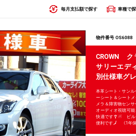
毎月支払額で探す
車種で探
〜19,999円
20,000円〜29,999円
30,000円〜39,999円
40,000円〜49,999円
50,000円〜
物件番号 OS6088
CROWN 
サリーエデ
別仕様車グ
本革シート・サンル
ーシート＆シートメ
メラ＆障害物センサーで
オーディオ視聴可能
快適です🎐☃ ビ
便利です🗾 《1年