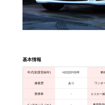
基本情報
年式(初度登録年)
H22(2010)年
車
修復歴
あり
ワンオ
禁煙車
-
エコカー減
-
車両取扱
メンテナンスノート