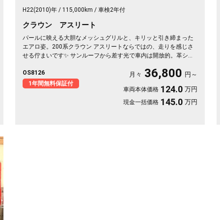
H22(2010)年
115,000km
車検2年付
クラウン アスリート
パールに映える大胆なメッシュグリルと、キリッと引き締まった
エアロ姿。200系クラウン アスリートならではの、走りを感じさ
せる佇まいです✨ サンルーフから差す光で車内は開放的。革シー
トのシートヒーター&エアーで、冬の朝も夏の蒸れも快適です。仕
36,800
OS8126
事帰りの一人時間も、遠出の休日も、上質な移動が特別に変わり
月々
円～
ます🚗 気になる車は早めのチェックがおすすめ。《1年保証付》
1年間無料保証付
124.0
万円
車両本体価格
でお届けします👑
145.0
万円
現金一括価格