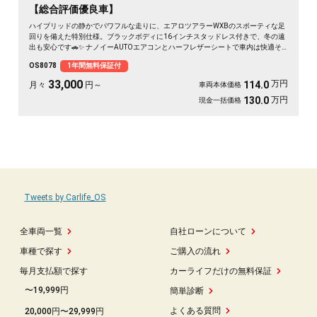
【総合評価優良車】
ハイブリッドの静かでパワフルな走りに、エアロツアラーWXBのスポーティな足
回りを備えた特別仕様。ブラックボディに16インチスタッドレス付きで、冬の遠
出も安心です🚗✨ ナノイーAUTOエアコンとハーフレザーシートで車内は快適そ
のもの。純正SDナビとバックカメラで、初めての道も駐車もスッと決まります🎵
OS8078
1年間無料保証付
週末のドライブも通勤も、燃費を気にせず走り出せる一台💫《1年保証付》👍
33,000
万円
114.0
月々
円～
車両本体価格
万円
130.0
現金一括価格
Tweets by Carlife_OS
全車両一覧
自社ローンについて
車種で探す
ご購入の流れ
毎月支払額で探す
カーライフだけの無料保証
〜19,999円
簡単診断
よくある質問
20,000円〜29,999円