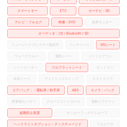
スマートキー
ETC
カーナビ
SD
テレビ
フルセグ
映像
DVD
後席モニター
オーディオ
CD
Bluetooth
SD
ミュージックプレイヤー接続可
ベンチシート
3列シート
ウォークスルー
電動シート
シートエアコン
シートヒーター
フルフラットシート
オットマン
本革シート
アイドリングストップ
スライドドア
-
エアバッグ：
運転席
助手席
ABS
カメラ
バック
障害物センサー
クルーズコントロール
電動リアゲート
盗難防止装置
サンルーフ・ガラスルーフ
ヘッドライトオプション
ディスチャージド
フルエアロ