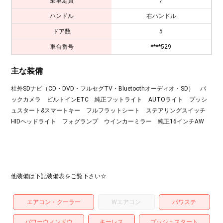
乗車定員
7
ハンドル
右ハンドル
ドア数
5
車台番号
****529
主な装備
社外SDナビ（CD・DVD・フルセグTV・Bluetoothオーディオ・SD） バ
ックカメラ ビルトインETC 純正フットライト AUTOライト プッシ
ュスタート&スマートキー フルフラットシート ステアリングスイッチ
HIDヘッドライト フォグランプ ウインカーミラー 純正16インチAW
他装備は下記装備表をご覧下さい☆
エアコン・クーラー
Wエアコン
パワステ
パワーウィンドウ
キーレス
プッシュスタート