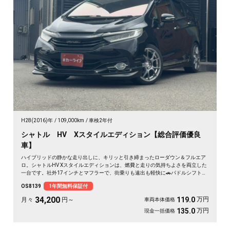
H28(2016)年
109,000km
車検2年付
シャトル HV Xスタイルエディション【総合評価優良
車】
ハイブリッドの静かな走り出しに、キリッと引き締まったローダウン＆フルエア
ロ。シャトルHV Xスタイルエディションは、燃費と走りの気持ちよさを両立した
一台です。社外17インチとマフラーで、街乗りも遠出も軽快に🚗パドルシフトで
自分好みの走りも楽しめます。8インチSDナビとバックカメラで初めての道も安
OS8139
1年間無料保証付
心。仕事帰りにふらっと寄り道、休日は荷物を積んでロングドライブへ✨走りに
こだわる方に《1年保証付》💫
34,200
万円
119.0
月々
円～
車両本体価格
万円
135.0
現金一括価格