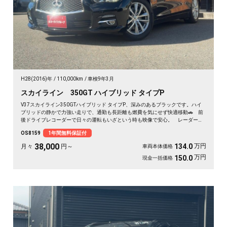
H28(2016)年
110,000km
車検9年3月
スカイライン 350GT ハイブリッド タイプP
V37スカイライン350GTハイブリッド タイプP、深みのあるブラックです。ハイ
ブリッドの静かで力強い走りで、通勤も長距離も燃費を気にせず快適移動🚗 前
後ドライブレコーダーで日々の運転もいざという時も映像で安心。 レーダーク
ルーズで高速道路での疲れもグッと軽減。アラウンドビューで狭い駐車場もスッ
OS8159
1年間無料保証付
と停められます。 仕事帰りにふらっと遠出したくなる、そんな相棒です✨ 高
級セダンがお値打ち、《1年保証付》で気持ちよく乗り出せます💫👍
38,000
万円
134.0
月々
円～
車両本体価格
万円
150.0
現金一括価格