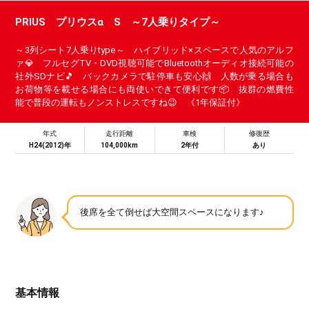
PRIUS プリウスα S ～7人乗りタイプ～
～3列シート7人乗りtype～ ハイブリッド×スペースで人気のアルフ
ァ💎 フルセグTV・DVD視聴可能でBluetoothオーディオ接続可能の
社外SDナビ🎵 バックカメラで駐停車も安心🙌 人数が乗る場合も
お荷物等を載せる場合にも両使いできて便利です📦 抜群の燃費性
能で普段の運転もノンストレスですね😉 《1年保証付》
年式
走行距離
車検
修復歴
H24(2012)年
104,000km
2年付
あり
後席を全て倒せば大空間スペースになります♪
基本情報