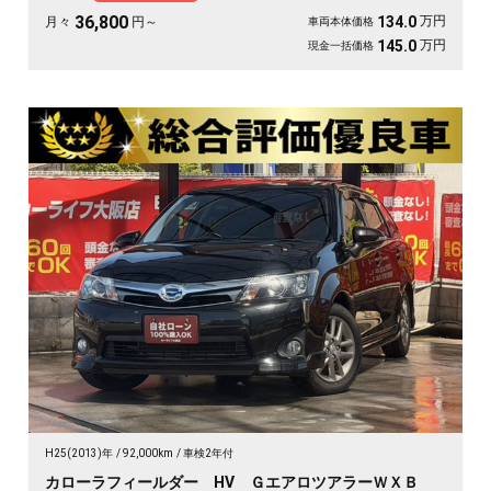
証付》🚗✨💚💺😎
36,800
万円
134.0
月々
円～
車両本体価格
万円
145.0
現金一括価格
H25(2013)年
92,000km
車検2年付
カローラフィールダー HV ＧエアロツアラーＷＸＢ