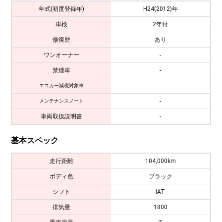
年式(初度登録年)
H24(2012)年
車検
2年付
修復歴
あり
ワンオーナー
-
禁煙車
-
-
エコカー減税対象車
-
メンテナンスノート
車両取扱説明書
-
基本スペック
走行距離
104,000km
ボディ色
ブラック
シフト
IAT
排気量
1800