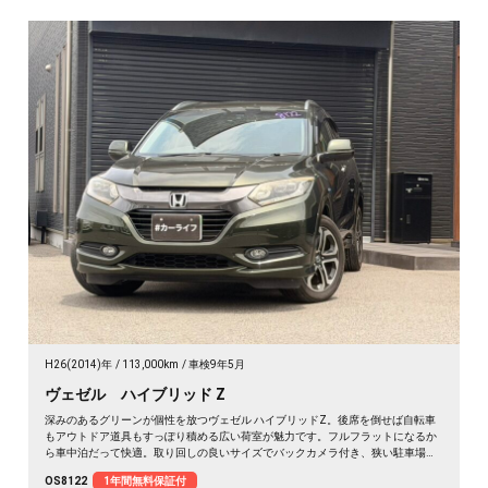
H26(2014)年
113,000km
車検9年5月
ヴェゼル ハイブリッド Z
深みのあるグリーンが個性を放つヴェゼル ハイブリッドZ。後席を倒せば自転車
もアウトドア道具もすっぽり積める広い荷室が魅力です。フルフラットになるか
ら車中泊だって快適。取り回しの良いサイズでバックカメラ付き、狭い駐車場も
スッと収まります。休日は思い立ったら遠出、平日は日々の相棒に。ドライブレ
OS8122
1年間無料保証付
コーダー付きで万が一の時も映像で安心。走りに彩りを添える一台です《1年保