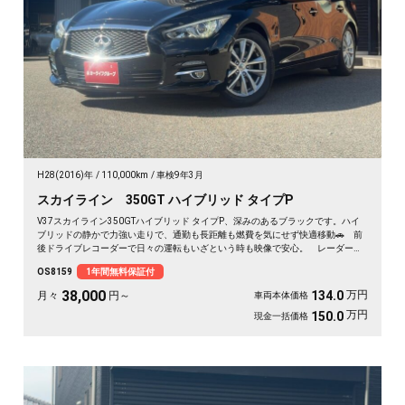
H28(2016)年
110,000km
車検9年3月
スカイライン 350GT ハイブリッド タイプP
V37スカイライン350GTハイブリッド タイプP、深みのあるブラックです。ハイ
ブリッドの静かで力強い走りで、通勤も長距離も燃費を気にせず快適移動🚗 前
後ドライブレコーダーで日々の運転もいざという時も映像で安心。 レーダーク
ルーズで高速道路での疲れもグッと軽減。アラウンドビューで狭い駐車場もスッ
OS8159
1年間無料保証付
と停められます。 仕事帰りにふらっと遠出したくなる、そんな相棒です✨ 高
級セダンがお値打ち、《1年保証付》で気持ちよく乗り出せます💫👍
38,000
万円
134.0
月々
円～
車両本体価格
万円
150.0
現金一括価格