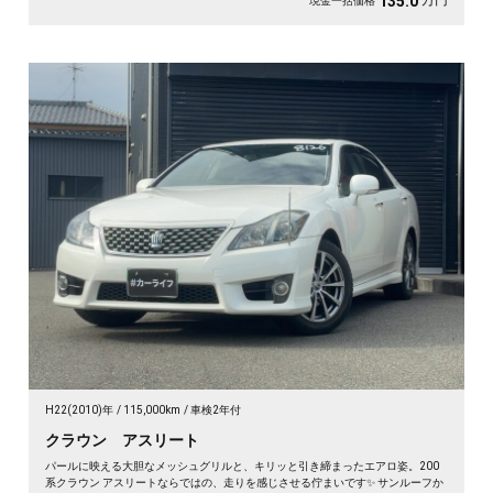
万円
135.0
現金一括価格
H22(2010)年
115,000km
車検2年付
クラウン アスリート
パールに映える大胆なメッシュグリルと、キリッと引き締まったエアロ姿。200
系クラウン アスリートならではの、走りを感じさせる佇まいです✨ サンルーフか