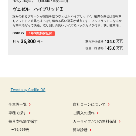
H26(2014)年
113,000km
車検9年5月
ヴェゼル ハイブリッド Z
深みのあるグリーンが個性を放つヴェゼル ハイブリッドZ。後席を倒せば自転車
もアウトドア道具もすっぽり積める広い荷室が魅力です。フルフラットになるか
ら車中泊だって快適。取り回しの良いサイズでバックカメラ付き、狭い駐車場も
スッと収まります。休日は思い立ったら遠出、平日は日々の相棒に。ドライブレ
OS8122
1年間無料保証付
コーダー付きで万が一の時も映像で安心。走りに彩りを添える一台です《1年保
証付》🚗✨💚💺😎
36,800
万円
134.0
月々
円～
車両本体価格
万円
145.0
現金一括価格
Tweets by Carlife_OS
全車両一覧
自社ローンについて
車種で探す
ご購入の流れ
毎月支払額で探す
カーライフだけの無料保証
〜19,999円
簡単診断