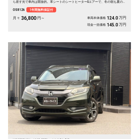
ら差す光で車内は開放的。革シートのシートヒーター&エアーで、冬の朝も夏の蒸
れも快適です。仕事帰りの一人時間も、遠出の休日も、上質な移動が特別に変わ
OS8126
1年間無料保証付
ります🚗 気になる車は早めのチェックがおすすめ。《1年保証付》でお届けしま
す👑
36,800
万円
124.0
月々
円～
車両本体価格
万円
145.0
現金一括価格