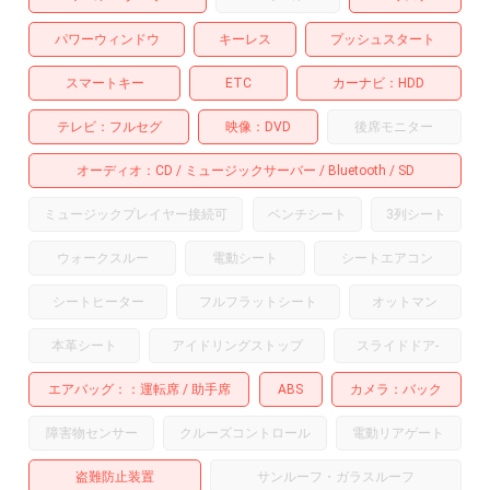
パワーウィンドウ
キーレス
プッシュスタート
スマートキー
ETC
カーナビ
HDD
テレビ
フルセグ
映像
DVD
後席モニター
オーディオ
CD
ミュージックサーバー
Bluetooth
SD
ミュージックプレイヤー接続可
ベンチシート
3列シート
ウォークスルー
電動シート
シートエアコン
シートヒーター
フルフラットシート
オットマン
本革シート
アイドリングストップ
スライドドア
-
エアバッグ：
運転席
助手席
ABS
カメラ
バック
障害物センサー
クルーズコントロール
電動リアゲート
盗難防止装置
サンルーフ・ガラスルーフ