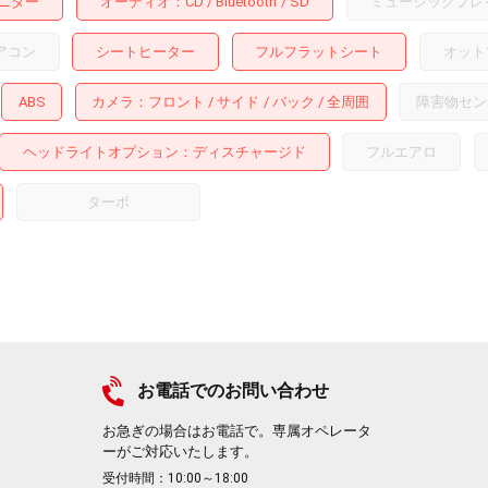
ニター
オーディオ
CD
Bluetooth
SD
ミュージックプレ
アコン
シートヒーター
フルフラットシート
オット
ABS
カメラ
フロント
サイド
バック
全周囲
障害物セン
ヘッドライトオプション
ディスチャージド
フルエアロ
ターボ
お電話でのお問い合わせ
お急ぎの場合はお電話で。専属オペレータ
ーがご対応いたします。
受付時間：10:00～18:00