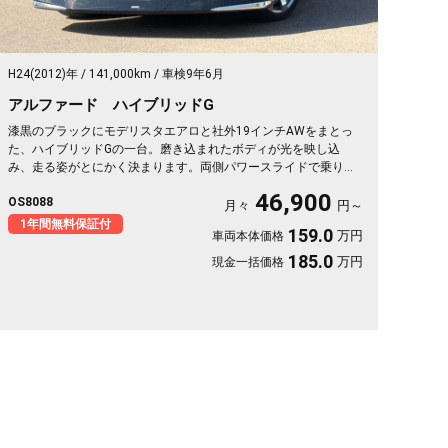
H24(2012)年
141,000km
車検9年6月
アルファード ハイブリッドG
漆黒のブラックにモデリスタエアロと社外19インチAWをまとっ
た、ハイブリッドGの一台。磨き込まれたボディが光を映し込
み、走る姿がとにかく決まります。両側パワースライドで乗り降
りも荷物もスマート、フリップダウンモニターで移動時間も退屈
46,900
OS8088
知らず。前後ドライブレコーダー付きで、万が一の時も映像でし
月々
円～
っかり安心です。仲間との遠出も、日々の送迎も、この存在感な
1年間無料保証付
159.0
万円
車両本体価格
ら気分が上がる🚗✨💎💺😎《1年保証付》
185.0
万円
現金一括価格