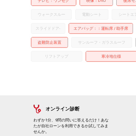
テレビ
ワンセグ
映像
DVD
後席モ
ウォークスルー
電動シート
シートエ
スライドドア
-
エアバッグ：
運転席
助手席
盗難防止装置
サンルーフ・ガラスルーフ
リフトアップ
寒冷地仕様
オンライン診断
わずか1分、9問の問いに答えるだけ！あな
たが自社ローンを利用できるか試してみま
せんか。