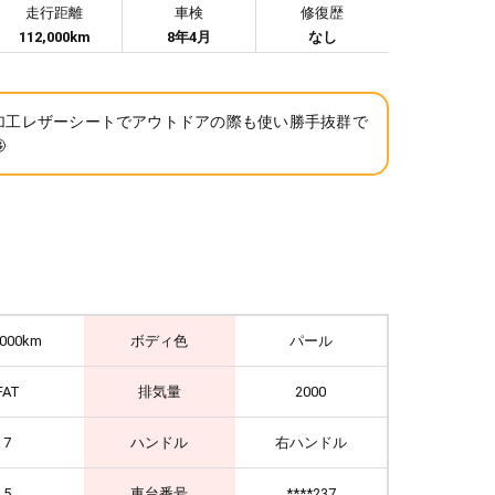
走行距離
車検
修復歴
112,000km
8年4月
なし
加工レザーシートでアウトドアの際も使い勝手抜群で

,000km
ボディ色
パール
FAT
排気量
2000
7
ハンドル
右ハンドル
5
車台番号
****237