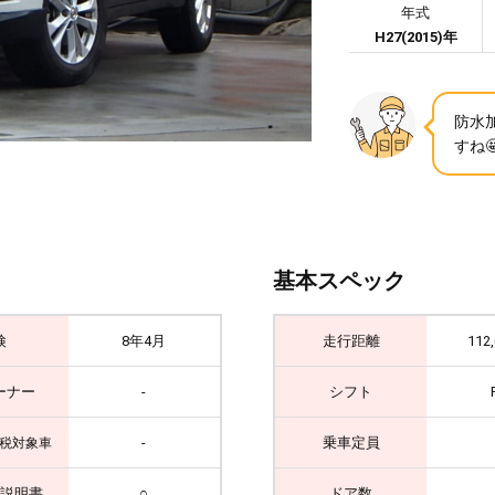
年式
H27(2015)年
防水
すね
基本スペック
検
8年4月
走行距離
112
ーナー
-
シフト
-
乗車定員
税対象車
説明書
○
ドア数