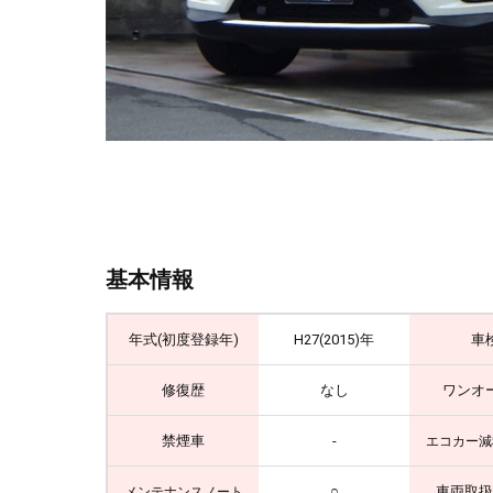
基本情報
年式(初度登録年)
H27(2015)年
車
修復歴
なし
ワンオ
禁煙車
-
エコカー減
○
車両取扱
メンテナンスノート