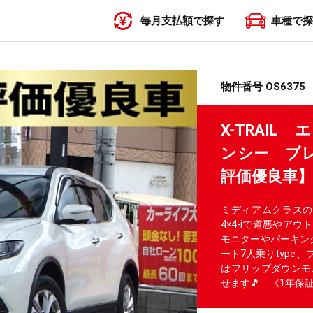
毎月支払額で探す
車種で探
〜19,999円
20,000円〜29,999円
30,000円〜39,999円
40,000円〜49,999円
50,000円〜
物件番号 OS6375
X-TRAIL
ンシー ブレ
評価優良車
ミディアムクラスの本
4×4-iで道悪やア
モニターやパーキン
ート7人乗りtype
はフリップダウンモ
せます🎵 《1年保