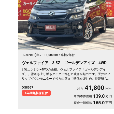
H25(2013)年
118,000km
車検2年付
ヴェルファイア 3.5Z ゴールデンアイズ 4WD
3.5Lエンジン×4WDの余裕、ヴェルファイア「ゴールデンアイ
ズ」。雪道も上り坂もグイグイ進む力強さが魅力です。天井のフ
リップダウンモニターで後ろの席まで映像を楽しめ、長距離もあ
っという間🎵両側パワースライドドアで乗り降りもスムーズ。黒
41,800
OS8067
ボディの艶やかさと座り心地の良いハーフレザーシートで、移動
月々
円～
そのものが特別な時間に変わります。仲間との遠出も存分に楽し
1年間無料保証付
139.0
万円
車両本体価格
める一台です💎《1年保証付》
165.0
万円
現金一括価格