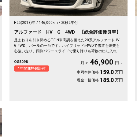
H25(2013)年
146,000km
車検2年付
アルファード HV G 4WD 【総合評価優良車】
足まわりを引き締めるTEIN車高調を備えた20系アルファードHV
G 4WD、パールの一台です。ハイブリッド×4WDで雪道も燃費も
心強い走り。両側パワースライドで乗り降りも荷物の出し入れも
スッと楽々。2列目キャプテンシート＆オットマンで、長距離の移
46,900
OS8098
動もゆったりくつろげます。仕事終わりの遠出も、趣味の遠征も
月々
円～
余裕の空間で。この一台なら移動そのものが楽しみに変わります
1年間無料保証付
159.0
万円
車両本体価格
🚗✨💺🙌😎《1年保証付》
185.0
万円
現金一括価格