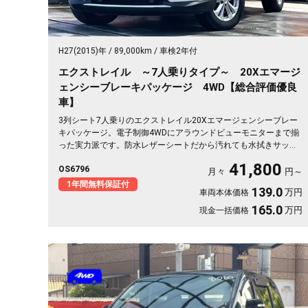
H27(2015)年
89,000km
車検2年付
エクストレイル ～7人乗りタイプ～ 20Xエマージ
ェンシーブレーキパッケージ 4WD【総合評価優良
車】
3列シート7人乗りのエクストレイル20Xエマージェンシーブレー
キパッケージ。電子制御4WDにアラウンドビューモニターまで揃
った実力派です。防水レザーシートだから汚れても水拭きサッ
と、アウトドアや趣味の相棒に最適🏕️前席シートヒーターで冬の
41,800
OS6796
朝も座った瞬間ぬくもり。フルフラットにすれば車中泊もこなす
月々
円～
懐の深さ。仲間との遠出も、休日の一人旅も自在に楽しめる一台
1年間無料保証付
139.0
万円
車両本体価格
です😎《1年保証付》🚗✨💺
165.0
万円
現金一括価格