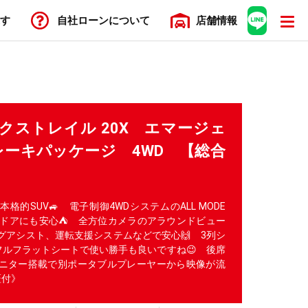
す
自社ローン
について
店舗
情報
 エクストレイル 20X エマージェ
ーキパッケージ 4WD 【総合
】
格的SUV🚙 電子制御4WDシステムのALL MODE
ウトドアにも安心⛺ 全方位カメラのアラウンドビュー
グアシスト、運転支援システムなどで安心🙌 3列シ
、フルフラットシートで使い勝手も良いですね😉 後席
ニター搭載で別ポータブルプレーヤーから映像が流
証付》