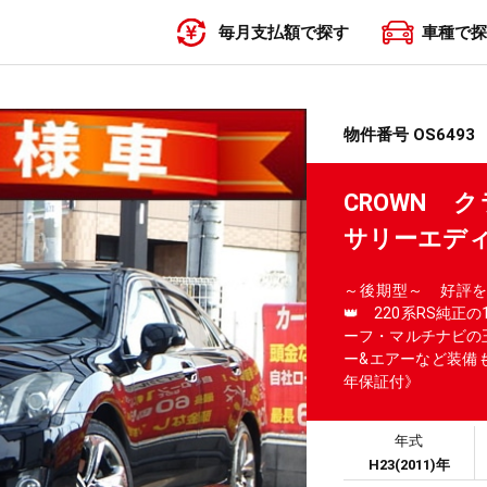
毎月支払額で探す
車種で探
〜19,999円
20,000円〜29,999円
30,000円〜39,999円
40,000円〜49,999円
50,000円〜
物件番号 OS6493
CROWN 
サリーエデ
～後期型～ 好評を
👑 220系RS純
ーフ・マルチナビの
ー&エアーなど装備も
年保証付》
年式
H23(2011)年