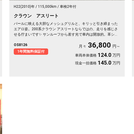
H22(2010)年
115,000km
車検2年付
クラウン アスリート
パールに映える大胆なメッシュグリルと、キリッと引き締まった
エアロ姿。200系クラウン アスリートならではの、走りを感じさ
せる佇まいです✨ サンルーフから差す光で車内は開放的。革シー
トのシートヒーター&エアーで、冬の朝も夏の蒸れも快適です。仕
36,800
OS8126
事帰りの一人時間も、遠出の休日も、上質な移動が特別に変わり
月々
円～
ます🚗 気になる車は早めのチェックがおすすめ。《1年保証付》
1年間無料保証付
124.0
万円
車両本体価格
でお届けします👑
145.0
万円
現金一括価格