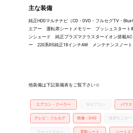
主な装備
純正HDDマルチナビ（CD・DVD・フルセグTV・B
エアー 運転席シートメモリー プッシュスタート&
ンシェード 純正プラズマクラスターイオン搭載AC 
ー 220系RS純正18インチAW メンテナンスノー
他装備は下記装備表をご覧下さい☆
エアコン・クーラー
Wエアコン
パワス
テレビ
フルセグ
映像
DVD
後席モニター
ウォークスルー
電動シート
シートエ