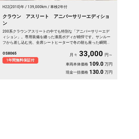
H22(2010)年
139,000km
車検2年付
クラウン アスリート アニバーサリーエディショ
ン
200系クラウンアスリートの中でも特別な「アニバーサリーエデ
ィション」。専用装備を纏った漆黒ボディが精悍です。サンルー
フから差し込む光、全席シートヒーターで冬の朝も座った瞬間か
らぬくもり。クルーズコントロールで高速の長距離もラクに流せ
33,000
OS8065
ます。仕事帰りの一人時間も、週末の遠出も気分が上がる一台。
月々
円～
走りと快適が揃った特別仕様を、日々の相棒に🚗✨💎👑😎《1年保
1年間無料保証付
109.0
万円
車両本体価格
証付》
130.0
万円
現金一括価格