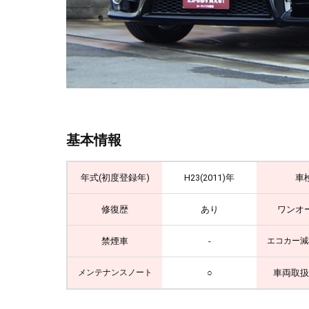
基本情報
年式(初度登録年)
H23(2011)年
車
修復歴
あり
ワンオ
禁煙車
-
エコカー減
○
車両取扱
メンテナンスノート