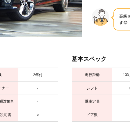
高級
す😎
基本スペック
検
2年付
走行距離
103
ーナー
-
シフト
-
乗車定員
税対象車
説明書
○
ドア数