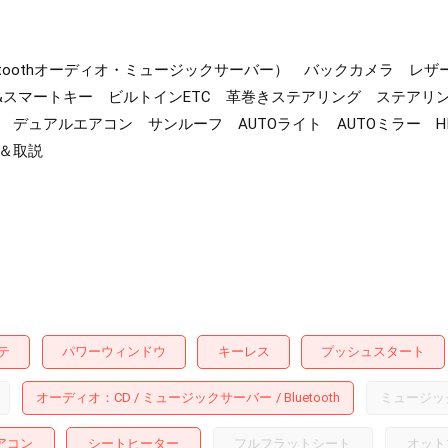
luetoothオーディオ・ミュージックサーバー） バックカメラ 
スマートキー ビルトインETC 革巻きステアリング ステアリン
デュアルエアコン サンルーフ AUTOライト AUTOミラー 
ト＆取説
テ
パワーウィンドウ
キーレス
プッシュスタート
オーディオ
CD
ミュージックサーバー
Bluetooth
ミュージッ
アコン
シートヒーター
フルフラットシート
オット