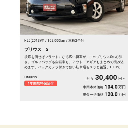
H25(2013)年
102,000km
車検2年付
プリウス S
後席を倒せばフラットになる広い荷室が、このプリウスSの心強
さ。ゴルフバッグも自転車も、アウトドアギアもまとめて積み込
めます。バックカメラ付きで狭い駐車場もスッと後退。ETCで高
速もスムーズ、週末の遠出がぐっと身近に。ブラックボディに黒
30,400
OS8029
革調シートカバーが引き締まる一台。休日の遠征も日常の買い出
月々
円～
しも頼れる相棒です。低燃費で気軽に走り出せます🚗✨💫👍🎵《1
1年間無料保証付
104.0
万円
車両本体価格
年保証付》
120.0
万円
現金一括価格