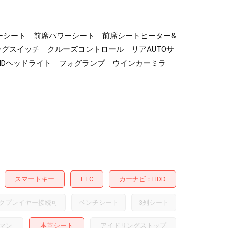
レザーシート 前席パワーシート 前席シートヒーター&
グスイッチ クルーズコントロール リアAUTOサ
HIDヘッドライト フォグランプ ウインカーミラ
スマートキー
ETC
カーナビ
HDD
クプレイヤー接続可
ベンチシート
3列シート
マン
本革シート
アイドリングストップ