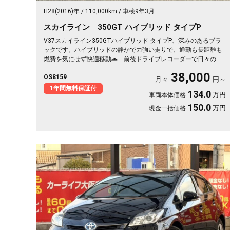
H28(2016)年
110,000km
車検9年3月
スカイライン 350GT ハイブリッド タイプP
V37スカイライン350GTハイブリッド タイプP、深みのあるブラ
ックです。ハイブリッドの静かで力強い走りで、通勤も長距離も
燃費を気にせず快適移動🚗 前後ドライブレコーダーで日々の運
転もいざという時も映像で安心。 レーダークルーズで高速道路
38,000
OS8159
での疲れもグッと軽減。アラウンドビューで狭い駐車場もスッと
月々
円～
停められます。 仕事帰りにふらっと遠出したくなる、そんな相
1年間無料保証付
134.0
万円
車両本体価格
棒です✨ 高級セダンがお値打ち、《1年保証付》で気持ちよく乗
り出せます💫👍
150.0
万円
現金一括価格