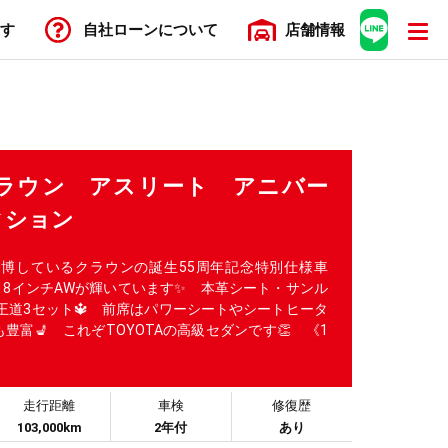
す
自社ローン
について
店舗
情報
クラウン アスリート アニバー
ィション
博しているクラウンの誕生55周年記念特別仕様車
正の18インチAWが輝いています✨ 本革シート・サンル
王道3セット🔱 前席はパワーシートやシートヒータ
豊富💺 これぞTOYOTAの高級セダンです👏 《1
走行距離
車検
修復歴
103,000km
2年付
あり