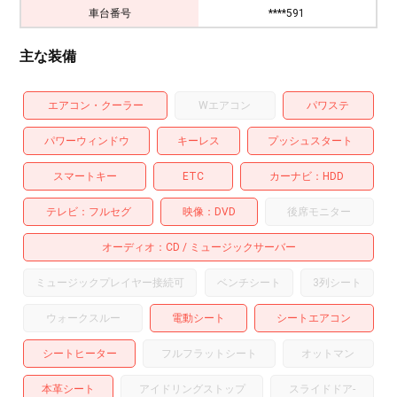
車台番号
****591
主な装備
エアコン・クーラー
Wエアコン
パワステ
パワーウィンドウ
キーレス
プッシュスタート
スマートキー
ETC
カーナビ
HDD
テレビ
フルセグ
映像
DVD
後席モニター
オーディオ
CD
ミュージックサーバー
ミュージックプレイヤー接続可
ベンチシート
3列シート
ウォークスルー
電動シート
シートエアコン
シートヒーター
フルフラットシート
オットマン
本革シート
アイドリングストップ
スライドドア
-