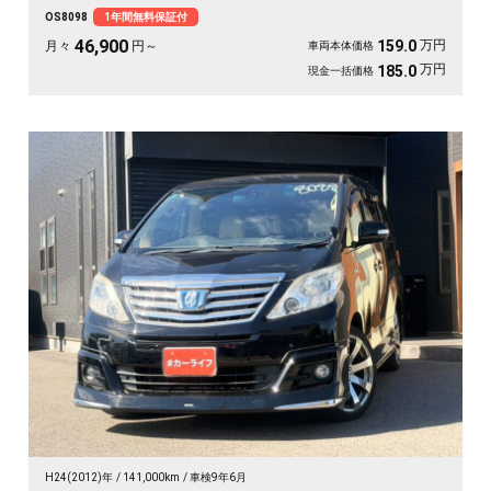
マンで、長距離の移動もゆったりくつろげます。仕事終わりの遠出も、趣味の遠
OS8098
1年間無料保証付
征も余裕の空間で。この一台なら移動そのものが楽しみに変わります🚗✨💺🙌😎
《1年保証付》
46,900
万円
159.0
月々
円～
車両本体価格
万円
185.0
現金一括価格
H24(2012)年
141,000km
車検9年6月