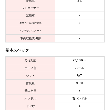
修復歴
なし
ワンオーナー
-
禁煙車
-
○
エコカー減税対象車
-
メンテナンスノート
車両取扱説明書
-
基本スペック
走行距離
97,000km
ボディ色
パール
シフト
FAT
排気量
3500
乗車定員
5
ハンドル
右ハンドル
ドア数
4