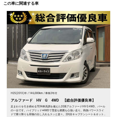
この車に関連する車
H25(2013)年
146,000km
車検2年付
アルファード HV G 4WD 【総合評価優良車】
足まわりを引き締めるTEIN車高調を備えた20系アルファードHV G 4WD、パール
の一台です。ハイブリッド×4WDで雪道も燃費も心強い走り。両側パワースライ
ドで乗り降りも荷物の出し入れもスッと楽々。2列目キャプテンシート＆オット