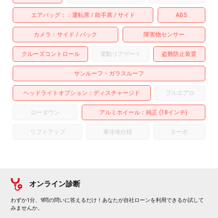
エアバッグ：
運転席
助手席
サイド
ABS
カメラ
サイド
バック
障害物センサー
クルーズコントロール
電動リアゲート
盗難防止装置
サンルーフ・ガラスルーフ
ヘッドライトオプション
ディスチャージド
フルエアロ
ローダウン
アルミホイール
：純正 (18インチ)
リフトアップ
寒冷地仕様
ターボ
オンライン診断
わずか1分、9問の問いに答えるだけ！あなたが自社ローンを利用できるか試して
みませんか。