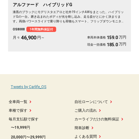
アルファード ハイブリッドG
漆黒のブラックにモデリスタエアロと社外19インチAWをまとった、ハイブリッ
ドGの一台。磨き込まれたボディが光を映し込み、走る姿がとにかく決まりま
す。両側パワースライドで乗り降りも荷物もスマート、フリップダウンモニター
で移動時間も退屈知らず。前後ドライブレコーダー付きで、万が一の時も映像で
OS8088
1年間無料保証付
しっかり安心です。仲間との遠出も、日々の送迎も、この存在感なら気分が上が
る🚗✨💎💺😎《1年保証付》
46,900
万円
159.0
月々
円～
車両本体価格
万円
185.0
現金一括価格
Tweets by Carlife_OS
全車両一覧
自社ローンについて
車種で探す
ご購入の流れ
毎月支払額で探す
カーライフだけの無料保証
〜19,999円
簡単診断
よくある質問
20,000円〜29,999円