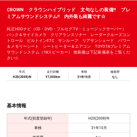
CROWN クラウンハイブリッド 文句なしの装備!! プレ
ミアムサウンドシステム!! 内外装も綺麗です☆
純正HDDナビ（CD・DVD・フルセグTV・ミュージックサーバー）
バック＆サイドカメラ クリアランスソナー レーダークルーズコン
トロール ビルトインETC サンルーフ リアサンシェード パワー
＆メモリーシート シートヒーター＆エアコン TOYOTAプレミアム
サウンドシステム（18スピーカー） 他装備は下記装備表をご覧くだ
さい☆
年式
走行距離
車検
修復歴
H20(2008)年
97,000km
31年10月
なし
基本情報
年式(初度登録年)
H20(2008)年
車検
31年10月