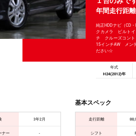
１台のみです
年間走行距
純正HDDナビ（CD
クカメラ ビルトイ
チ クルーズコント
15インチAW メ
ださい☆
年式
H24(2012)年
基本スペック
検
3年2月
走行距離
88,
ーナー
-
シフト