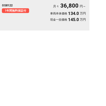
良いサイズでバックカメラ付き、狭い駐車場もスッと収まりま
36,800
OS8122
す。休日は思い立ったら遠出、平日は日々の相棒に。ドライブレ
月々
円～
コーダー付きで万が一の時も映像で安心。走りに彩りを添える一
1年間無料保証付
134.0
万円
車両本体価格
台です《1年保証付》🚗✨💚💺😎
145.0
万円
現金一括価格