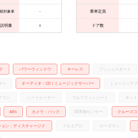
-
乗車定員
税対象車
説明書
○
ドア数
テ
パワーウィンドウ
キーレス
プッシュスタート
ター
オーディオ
CD
ミュージックサーバー
ミュージックプ
アコン
シートヒーター
フルフラットシート
オット
ABS
カメラ
バック
障害物センサー
クルーズコ
ション
ディスチャージド
フルエアロ
ローダウン