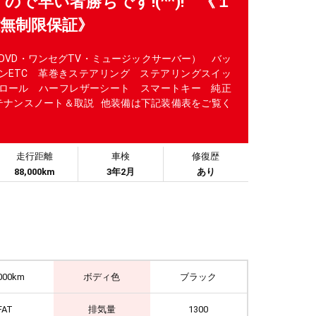
ので早い者勝ちです!(^^)! 《１
離無制限保証》
・DVD・ワンセグTV・ミュージックサーバー） バッ
ンETC 革巻きステアリング ステアリングスイッ
ロール ハーフレザーシート スマートキー 純正
ンテナンスノート＆取説 他装備は下記装備表をご覧く
走行距離
車検
修復歴
88,000km
3年2月
あり
000km
ボディ色
ブラック
FAT
排気量
1300