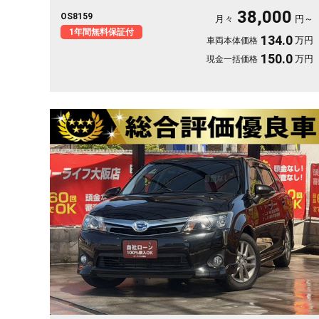
転もいざという時も映像で安心。 レーダークルーズで高速道路
38,000
OS8159
での疲れもグッと軽減。アラウンドビューで狭い駐車場もスッと
月々
円～
停められます。 仕事帰りにふらっと遠出したくなる、そんな相
1年間無料保証付
134.0
万円
車両本体価格
棒です✨ 高級セダンがお値打ち、《1年保証付》で気持ちよく乗
り出せます💫👍
150.0
万円
現金一括価格