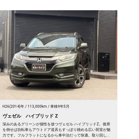
H26(2014)年
113,000km
車検9年5月
ヴェゼル ハイブリッド Z
深みのあるグリーンが個性を放つヴェゼル ハイブリッドZ。後席
を倒せば自転車もアウトドア道具もすっぽり積める広い荷室が魅
力です。フルフラットになるから車中泊だって快適。取り回しの