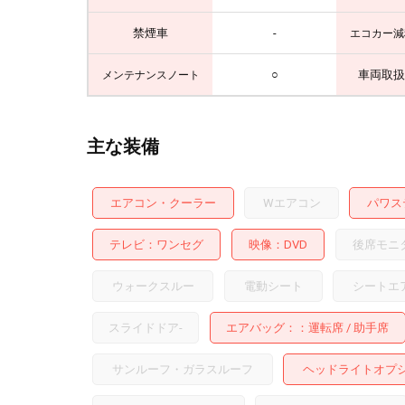
禁煙車
-
エコカー減
○
車両取扱
メンテナンスノート
主な装備
エアコン・クーラー
Wエアコン
パワス
テレビ
ワンセグ
映像
DVD
後席モニ
ウォークスルー
電動シート
シートエ
スライドドア
-
エアバッグ：
運転席
助手席
サンルーフ・ガラスルーフ
ヘッドライトオプ