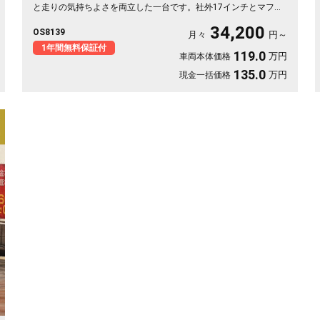
と走りの気持ちよさを両立した一台です。社外17インチとマフラ
ーで、街乗りも遠出も軽快に🚗パドルシフトで自分好みの走りも
34,200
OS8139
楽しめます。8インチSDナビとバックカメラで初めての道も安
月々
円～
心。仕事帰りにふらっと寄り道、休日は荷物を積んでロングドラ
1年間無料保証付
119.0
万円
車両本体価格
イブへ✨走りにこだわる方に《1年保証付》💫
135.0
万円
現金一括価格