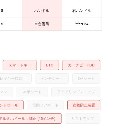
5
ハンドル
右ハンドル
5
車台番号
****854
スマートキー
ETC
カーナビ
HDD
レイヤー接続可
ベンチシート
3列シート
マン
本革シート
アイドリングストップ
ントロール
電動リアゲート
盗難防止装置
アルミホイール
：純正 (15インチ)
リフトアップ