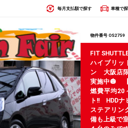
毎月支払額で探す
車種で探
〜19,999円
20,000円〜29,999円
30,000円〜39,999円
40,000円〜49,999円
50,000円〜
物件番号 OS2759
FIT SHU
ハイブリッ
ン 大阪店限
実施中🎃
燃費平均20
ト!! HDD
ステアリング
備も上級で