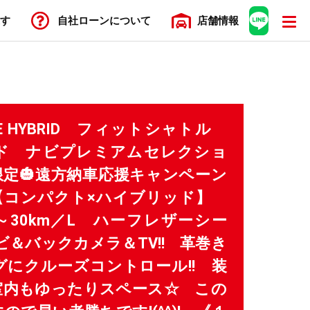
す
自社ローン
について
店舗
情報
TTLE HYBRID フィットシャトル
ド ナビプレミアムセレクショ
定🎃遠方納車応援キャンペーン
 【コンパクト×ハイブリッド】
～30km／L ハーフレザーシー
ナビ＆バックカメラ＆TV!! 革巻き
にクルーズコントロール!! 装
室内もゆったりスペース☆ この