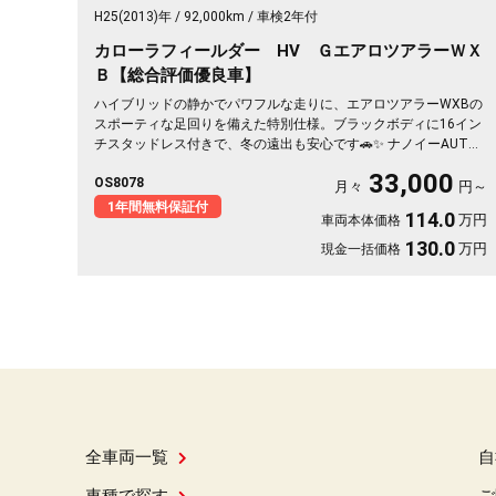
H25(2013)年
92,000km
車検2年付
カローラフィールダー HV ＧエアロツアラーＷＸ
Ｂ【総合評価優良車】
ハイブリッドの静かでパワフルな走りに、エアロツアラーWXBの
スポーティな足回りを備えた特別仕様。ブラックボディに16イン
チスタッドレス付きで、冬の遠出も安心です🚗✨ ナノイーAUTO
エアコンとハーフレザーシートで車内は快適そのもの。純正SDナ
33,000
OS8078
ビとバックカメラで、初めての道も駐車もスッと決まります🎵 週
月々
円～
末のドライブも通勤も、燃費を気にせず走り出せる一台💫《1年保
1年間無料保証付
114.0
万円
車両本体価格
証付》👍
130.0
万円
現金一括価格
全車両一覧
自
車種で探す
ご