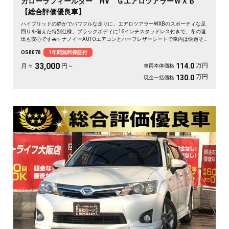
カローラフィールダー HV ＧエアロツアラーＷＸＢ
【総合評価優良車】
ハイブリッドの静かでパワフルな走りに、エアロツアラーWXBのスポーティな足
回りを備えた特別仕様。ブラックボディに16インチスタッドレス付きで、冬の遠
出も安心です🚗✨ ナノイーAUTOエアコンとハーフレザーシートで車内は快適そ
のもの。純正SDナビとバックカメラで、初めての道も駐車もスッと決まります🎵
OS8078
1年間無料保証付
週末のドライブも通勤も、燃費を気にせず走り出せる一台💫《1年保証付》👍
33,000
万円
114.0
月々
円～
車両本体価格
万円
130.0
現金一括価格