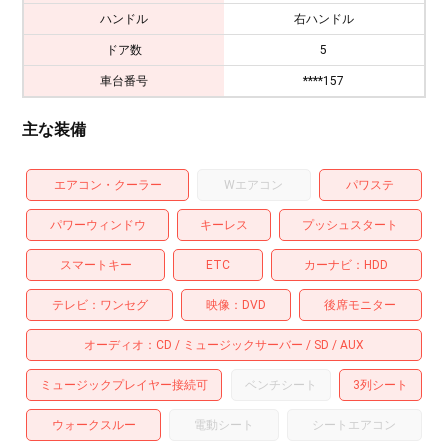
ハンドル
右ハンドル
ドア数
5
車台番号
****157
主な装備
エアコン・クーラー
Wエアコン
パワステ
パワーウィンドウ
キーレス
プッシュスタート
スマートキー
ETC
カーナビ
HDD
テレビ
ワンセグ
映像
DVD
後席モニター
オーディオ
CD
ミュージックサーバー
SD
AUX
ミュージックプレイヤー接続可
ベンチシート
3列シート
ウォークスルー
電動シート
シートエアコン