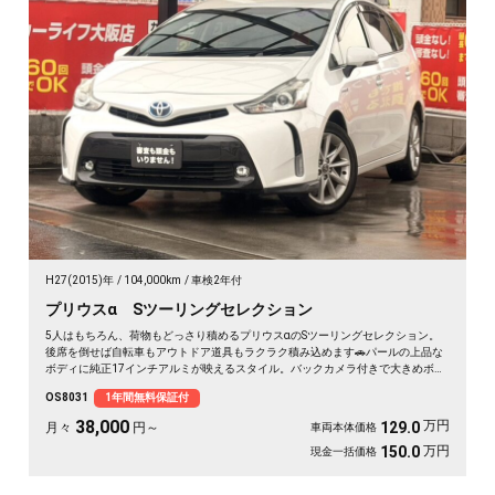
H27(2015)年
104,000km
車検2年付
プリウスα Sツーリングセレクション
5人はもちろん、荷物もどっさり積めるプリウスαのSツーリングセレクション。
後席を倒せば自転車もアウトドア道具もラクラク積み込めます🚗パールの上品な
ボディに純正17インチアルミが映えるスタイル。バックカメラ付きで大きめボデ
ィも駐車はスッと安心です。仕事の相棒にも、休日の遠出にもぴったりの一台。
OS8031
1年間無料保証付
荷室を活かして趣味の時間がもっと広がりますよ✨《1年保証付》💫
38,000
万円
129.0
月々
円～
車両本体価格
万円
150.0
現金一括価格