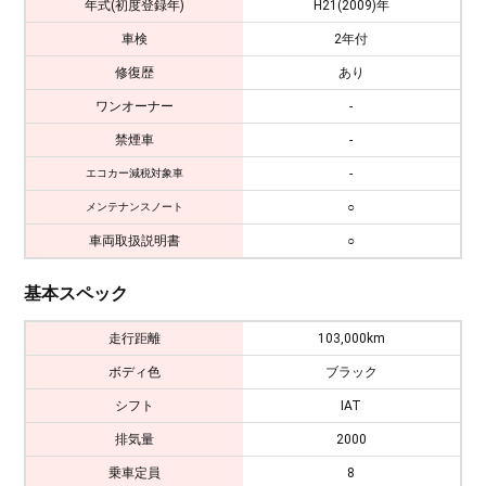
年式(初度登録年)
H21(2009)年
車検
2年付
修復歴
あり
ワンオーナー
-
禁煙車
-
-
エコカー減税対象車
○
メンテナンスノート
車両取扱説明書
○
基本スペック
走行距離
103,000km
ボディ色
ブラック
シフト
IAT
排気量
2000
乗車定員
8