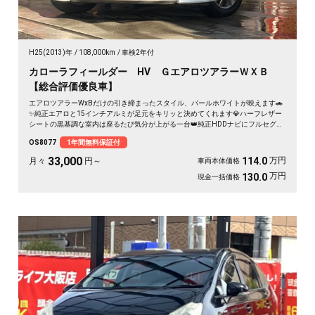
H25(2013)年
108,000km
車検2年付
カローラフィールダー HV ＧエアロツアラーＷＸＢ
【総合評価優良車】
エアロツアラーWxBだけの引き締まったスタイル、パールホワイトが映えます🚗
✨純正エアロと15インチアルミが足元をキリッと決めてくれます💎ハーフレザー
シートの黒基調な室内は座るたび気分が上がる一台👑純正HDDナビにフルセグ
TV、バックカメラ付きで狭い駐車場もスッと安心です😊週末の遠出も日々の通勤
OS8077
1年間無料保証付
も、これ一台で気持ちよく走り出せます🎵《1年保証付》
33,000
万円
114.0
月々
円～
車両本体価格
万円
130.0
現金一括価格