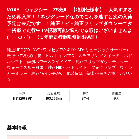
VOXY ヴォクシー ZS煌Ⅱ 【特別仕様車】 人気すぎる
ため再入庫！！希少グレードなのでこれを逃すと次の入荷
予定は未定です！！純正ナビ・純正フリップダウンモニタ
ー搭載で走行中TV視聴可能♪悩んでる暇はございませんよ
(｀・ω・´) 《１年間走行距離無制限保証》
純正HDD(CD･DVD･ワンセグTV･AUX･SD･ミュージックサーバー)
走行中TV視聴可能 ビルトインETC ステアリングスイッチ パド
ルシフト 両側パワースライドドア 純正フリップダウンモニター
ウォークスルー可能 純正HIDヘッドライト フォグランプ ウィン
カーミラー 純正16インチAW 他装備は下記装備表をご覧ください
☆
年式
走行距離
車検
修復歴
H21(2009)年
103,000km
2年付
あり
基本情報