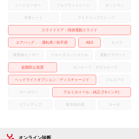
シートヒーター
フルフラットシート
オットマン
本革シート
アイドリングストップ
スライドドア
両側電動スライド
エアバッグ：
運転席
助手席
ABS
カメラ
-
障害物センサー
クルーズコントロール
電動リアゲート
盗難防止装置
サンルーフ・ガラスルーフ
ヘッドライトオプション
ディスチャージド
フルエアロ
ローダウン
アルミホイール
：純正 (16インチ)
リフトアップ
寒冷地仕様
ターボ
オンライン診断