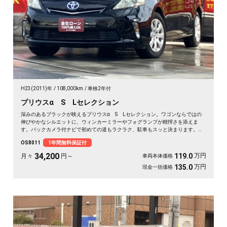
H23(2011)年
108,000km
車検2年付
プリウスα S Lセレクション
深みのあるブラックが映えるプリウスα S Lセレクション。ワゴンならではの
伸びやかなシルエットに、ウィンカーミラーやフォグランプが精悍さを添えま
す。バックカメラ付ナビで初めての道もラクラク、駐車もスッと決まります。プ
ッシュスタートで乗り込みもスマート。荷室はぐっと広く、趣味の道具も週末の
OS8011
1年間無料保証付
買い出しも余裕で積み込めます。仕事にも遊びにも頼れる一台です🚗✨💎🎵😎《1
年保証付》
34,200
万円
119.0
月々
円～
車両本体価格
万円
135.0
現金一括価格