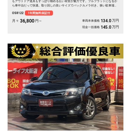
もアウトドア道具もすっぽり積める広い荷室が魅力です。フルフラットになるか
ら車中泊だって快適。取り回しの良いサイズでバックカメラ付き、狭い駐車場も
スッと収まります。休日は思い立ったら遠出、平日は日々の相棒に。ドライブレ
OS8122
1年間無料保証付
コーダー付きで万が一の時も映像で安心。走りに彩りを添える一台です《1年保
証付》🚗✨💚💺😎
36,800
万円
134.0
月々
円～
車両本体価格
万円
145.0
現金一括価格