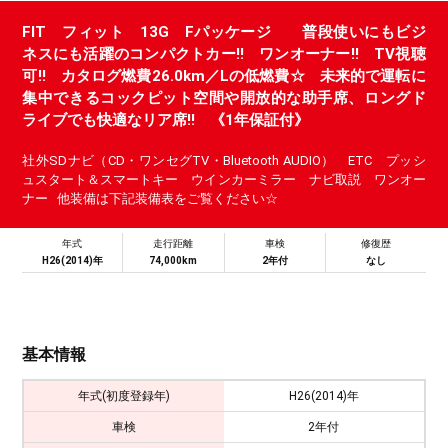
FIT フィット 13G Fパッケージ 普段使いにもビジ
ネスにも活躍のコンパクトカー!! ワンオーナー!! TV視聴
可!! カタログ燃費26.0km／Lの低燃費☆ 未来的で運転に
集中できるコックピット空間や開放的な助手席、ロングド
ライブでも快適なリア席!! 《1年保証付》
社外SDナビ（CD・ワンセグTV・Bluetooth AUDIO） ETC プッシ
ュスタート＆スマートキー ウインカーミラー ナビ取説 ワンオー
ナー 他装備は下記装備表をご覧ください☆
年式
走行距離
車検
修復歴
H26(2014)年
74,000km
2年付
なし
基本情報
年式(初度登録年)
H26(2014)年
車検
2年付