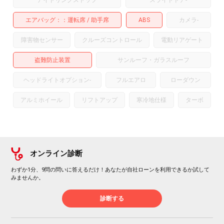
アイドリングストップ
スライドドア
-
エアバッグ：
運転席
助手席
ABS
カメラ
-
障害物センサー
クルーズコントロール
電動リアゲート
盗難防止装置
サンルーフ・ガラスルーフ
ヘッドライトオプション
-
フルエアロ
ローダウン
アルミホイール
リフトアップ
寒冷地仕様
ターボ
オンライン診断
わずか1分、9問の問いに答えるだけ！あなたが自社ローンを利用できるか試して
みませんか。
診断する