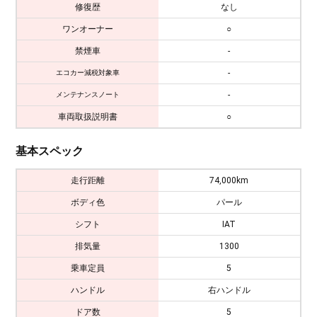
修復歴
なし
ワンオーナー
○
禁煙車
-
-
エコカー減税対象車
-
メンテナンスノート
車両取扱説明書
○
基本スペック
走行距離
74,000km
ボディ色
パール
シフト
IAT
排気量
1300
乗車定員
5
ハンドル
右ハンドル
ドア数
5