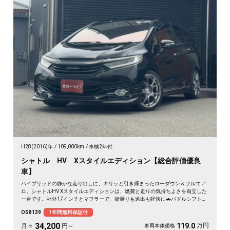
H28(2016)年
109,000km
車検2年付
シャトル HV Xスタイルエディション【総合評価優良
車】
ハイブリッドの静かな走り出しに、キリッと引き締まったローダウン＆フルエア
ロ。シャトルHV Xスタイルエディションは、燃費と走りの気持ちよさを両立した
一台です。社外17インチとマフラーで、街乗りも遠出も軽快に🚗パドルシフトで
自分好みの走りも楽しめます。8インチSDナビとバックカメラで初めての道も安
OS8139
1年間無料保証付
心。仕事帰りにふらっと寄り道、休日は荷物を積んでロングドライブへ✨走りに
こだわる方に《1年保証付》💫
34,200
万円
119.0
月々
円～
車両本体価格