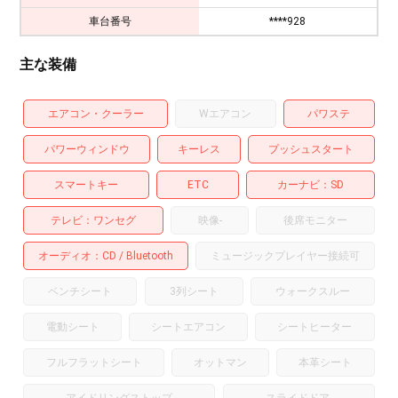
車台番号
****928
主な装備
エアコン・クーラー
Wエアコン
パワステ
パワーウィンドウ
キーレス
プッシュスタート
スマートキー
ETC
カーナビ
SD
テレビ
ワンセグ
映像
-
後席モニター
オーディオ
CD
Bluetooth
ミュージックプレイヤー接続可
ベンチシート
3列シート
ウォークスルー
電動シート
シートエアコン
シートヒーター
フルフラットシート
オットマン
本革シート