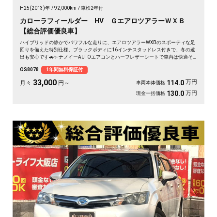
H25(2013)年
92,000km
車検2年付
カローラフィールダー HV ＧエアロツアラーＷＸＢ
【総合評価優良車】
ハイブリッドの静かでパワフルな走りに、エアロツアラーWXBのスポーティな足
回りを備えた特別仕様。ブラックボディに16インチスタッドレス付きで、冬の遠
出も安心です🚗✨ ナノイーAUTOエアコンとハーフレザーシートで車内は快適そ
のもの。純正SDナビとバックカメラで、初めての道も駐車もスッと決まります🎵
OS8078
1年間無料保証付
週末のドライブも通勤も、燃費を気にせず走り出せる一台💫《1年保証付》👍
33,000
万円
114.0
月々
円～
車両本体価格
万円
130.0
現金一括価格