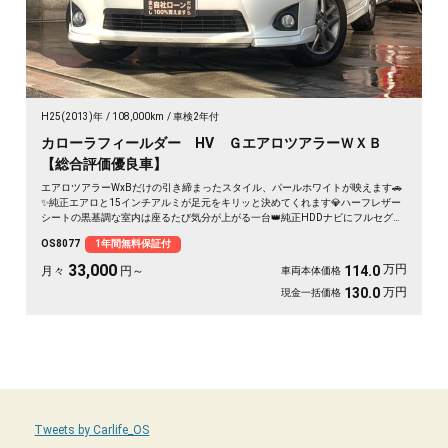
H25(2013)年
108,000km
車検2年付
カローラフィールダー HV ＧエアロツアラーＷＸＢ
【総合評価優良車】
エアロツアラーWxBだけの引き締まったスタイル、パールホワイトが映えます🚗
✨純正エアロと15インチアルミが足元をキリッと決めてくれます💎ハーフレザー
シートの黒基調な室内は座るたび気分が上がる一台👑純正HDDナビにフルセグ
TV、バックカメラ付きで狭い駐車場もスッと安心です😊週末の遠出も日々の通勤
OS8077
1年間無料保証付
も、これ一台で気持ちよく走り出せます🎵《1年保証付》
33,000
万円
114.0
月々
円～
車両本体価格
万円
130.0
現金一括価格
Tweets by Carlife_OS