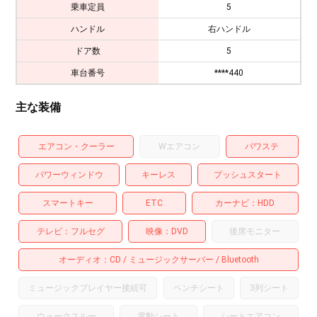
乗車定員
5
ハンドル
右ハンドル
ドア数
5
車台番号
****440
主な装備
エアコン・クーラー
Wエアコン
パワステ
パワーウィンドウ
キーレス
プッシュスタート
スマートキー
ETC
カーナビ
HDD
テレビ
フルセグ
映像
DVD
後席モニター
オーディオ
CD
ミュージックサーバー
Bluetooth
ミュージックプレイヤー接続可
ベンチシート
3列シート
ウォークスルー
電動シート
シートエアコン