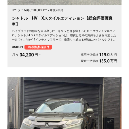
H28(2016)年
109,000km
車検2年付
シャトル HV Xスタイルエディション【総合評価優良
車】
ハイブリッドの静かな走り出しに、キリッと引き締まったローダウン＆フルエア
ロ。シャトルHV Xスタイルエディションは、燃費と走りの気持ちよさを両立した
一台です。社外17インチとマフラーで、街乗りも遠出も軽快に🚗パドルシフトで
自分好みの走りも楽しめます。8インチSDナビとバックカメラで初めての道も安
OS8139
1年間無料保証付
心。仕事帰りにふらっと寄り道、休日は荷物を積んでロングドライブへ✨走りに
こだわる方に《1年保証付》💫
34,200
万円
119.0
月々
円～
車両本体価格
万円
135.0
現金一括価格