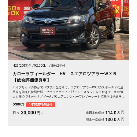
H25(2013)年
92,000km
車検2年付
カローラフィールダー HV ＧエアロツアラーＷＸＢ
【総合評価優良車】
ハイブリッドの静かでパワフルな走りに、エアロツアラーWXBのスポーティな足
回りを備えた特別仕様。ブラックボディに16インチスタッドレス付きで、冬の遠
出も安心です🚗✨ ナノイーAUTOエアコンとハーフレザーシートで車内は快適そ
のもの。純正SDナビとバックカメラで、初めての道も駐車もスッと決まります🎵
OS8078
1年間無料保証付
週末のドライブも通勤も、燃費を気にせず走り出せる一台💫《1年保証付》👍
33,000
万円
114.0
月々
円～
車両本体価格
万円
130.0
現金一括価格