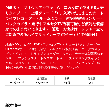
PRIUS α プリウスアルファ G 室内を広く使える5人乗
りタイプ！！ 上級グレード「G」入荷いたしました☆ ド
ライブレコーダー・ルームミラー一体型障害物センサー・
バックカメラ・走行中フルセグTV視聴可能など便利な装備
がそのまま付いてきます♪ 通勤・お出掛け・レジャー全て
に対応できるハイブリッドカーです(*^-^*)《1年保証付》
純正HDDナビ(CD･DVD･フルセグTV・ミュージックサーバー・
Bluetoothオーディオ) 走行中フルセグTV視聴可能 バックカメラ
ビルトインETC ドライブレコーダー ルームミラー一体型障害物セ
ンサー プッシュスタート＆スマートキー ステアリングスイッチ
クルーズコントロール 純正LEDヘッドライト フォグランプ 純正
16インチAW 他装備は下記装備表をご覧ください☆
年式
走行距離
車検
修復歴
H23(2011)年
89,000km
2年付
あり
基本情報