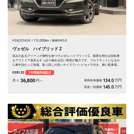
H26(2014)年
113,000km
車検9年5月
ヴェゼル ハイブリッド Z
深みのあるグリーンが個性を放つヴェゼル ハイブリッドZ。後席を倒せば自転車
もアウトドア道具もすっぽり積める広い荷室が魅力です。フルフラットになるか
ら車中泊だって快適。取り回しの良いサイズでバックカメラ付き、狭い駐車場も
スッと収まります。休日は思い立ったら遠出、平日は日々の相棒に。ドライブレ
OS8122
1年間無料保証付
コーダー付きで万が一の時も映像で安心。走りに彩りを添える一台です《1年保
証付》🚗✨💚💺😎
36,800
万円
134.0
月々
円～
車両本体価格
万円
145.0
現金一括価格