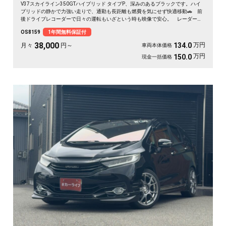
V37スカイライン350GTハイブリッド タイプP、深みのあるブラックです。ハイ
ブリッドの静かで力強い走りで、通勤も長距離も燃費を気にせず快適移動🚗 前
後ドライブレコーダーで日々の運転もいざという時も映像で安心。 レーダーク
ルーズで高速道路での疲れもグッと軽減。アラウンドビューで狭い駐車場もスッ
OS8159
1年間無料保証付
と停められます。 仕事帰りにふらっと遠出したくなる、そんな相棒です✨ 高
級セダンがお値打ち、《1年保証付》で気持ちよく乗り出せます💫👍
38,000
万円
134.0
月々
円～
車両本体価格
万円
150.0
現金一括価格