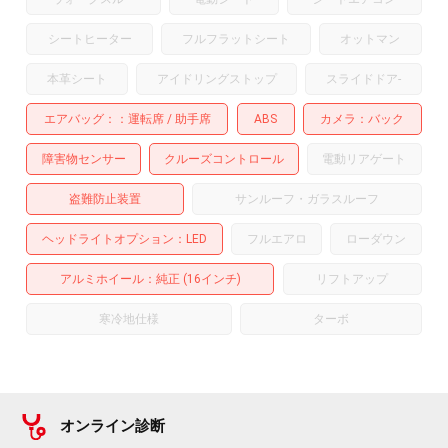
シートヒーター
フルフラットシート
オットマン
本革シート
アイドリングストップ
スライドドア
-
エアバッグ：
運転席
助手席
ABS
カメラ
バック
障害物センサー
クルーズコントロール
電動リアゲート
盗難防止装置
サンルーフ・ガラスルーフ
ヘッドライトオプション
LED
フルエアロ
ローダウン
アルミホイール
：純正 (16インチ)
リフトアップ
寒冷地仕様
ターボ
オンライン診断