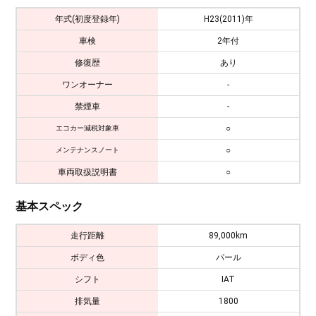
年式(初度登録年)
H23(2011)年
車検
2年付
修復歴
あり
ワンオーナー
-
禁煙車
-
○
エコカー減税対象車
○
メンテナンスノート
車両取扱説明書
○
基本スペック
走行距離
89,000km
ボディ色
パール
シフト
IAT
排気量
1800