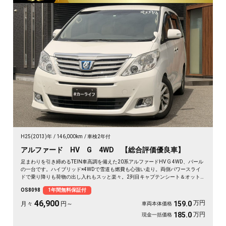
H25(2013)年
146,000km
車検2年付
アルファード HV G 4WD 【総合評価優良車】
足まわりを引き締めるTEIN車高調を備えた20系アルファードHV G 4WD、パール
の一台です。ハイブリッド×4WDで雪道も燃費も心強い走り。両側パワースライ
ドで乗り降りも荷物の出し入れもスッと楽々。2列目キャプテンシート＆オット
マンで、長距離の移動もゆったりくつろげます。仕事終わりの遠出も、趣味の遠
OS8098
1年間無料保証付
征も余裕の空間で。この一台なら移動そのものが楽しみに変わります🚗✨💺🙌😎
《1年保証付》
46,900
万円
159.0
月々
円～
車両本体価格
万円
185.0
現金一括価格