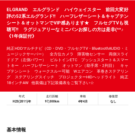
ELGRAND エルグランド ハイウェイスター 前回大変好
評の52系エルグランド!! ハーフレザーシート＆キャプテン
シート＆オットマンでVIP感あります★ フルセグTVも視
聴可!! ラグジュアリーなミニバンお探しの方は是非(^^♪
《1年保証付》
純正HDDマルチナビ（CD・DVD・フルセグTV・BluetoothAUDIO・ミ
ュージックサーバー） 全方位カメラ 障害物センサー 両側スライ
ドドア（左側パワー） ビルトインETC プッシュスタート＆スマー
トキー ハーフレザーシート オットマン（助手席・2列目） キャ
プテンシート ウォークスルー可能 Wエアコン 革巻きステアリン
グ ステアリングスイッチ プロジェクターHIDヘッドライト 純正
18インチAW 他装備は下記装備表をご覧下さい☆
年式
走行距離
車検
修復歴
H23(2011)年
97,000km
4年4月
なし
基本情報