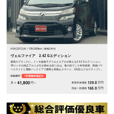
H24(2012)年
109,000km
車検2年付
ヴェルファイア 2.4Z Gエディション
漆黒のブラックに、メッキ縦格子グリルとエアロが映える2.4Z Gエディション。
18インチの純正アルミが引き締める顔つきは、夜の街でこそ本領発揮。両側パワ
ースライドと電動バックドアで乗降も荷物もスマート。2列目エグゼクティブシ
ート＆オットマンで、仕事帰りの移動も一気にくつろぎ空間に変わります。フリ
OS6897
1年間無料保証付
ップダウンモニターで後席の時間も特別に。長く付き合える一台として《1年保
証付》でお渡しします🚗✨💎💺😎
41,800
万円
139.0
月々
円～
車両本体価格
万円
165.0
現金一括価格