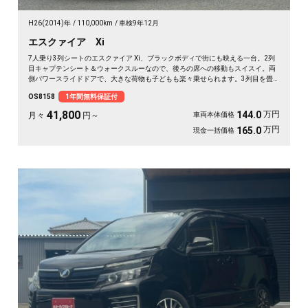
H26(2014)年
110,000km
車検9年12月
エスクァイア Xi
7人乗り3列シートのエスクァイア Xi、ブラックボディで街にも映える一台。2列
目キャプテンシート＆ウォークスルーなので、後ろの席への移動もスイスイ。両
側パワースライドドアで、大きな荷物も子どもも楽々乗せられます。3列目を畳
めば長尺物やアウトドア道具もたっぷり。フルセグTV視聴可能なナビとビルトイ
OS8158
1年間無料保証付
ンETCで週末の遠出も快適そのもの。仲間との旅行にも送迎にも頼れる相棒です
🚗✨💺🙌。安心の《1年保証付》でお渡しします😊
41,800
万円
144.0
月々
円～
車両本体価格
万円
165.0
現金一括価格