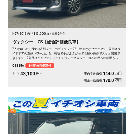
H27(2015)年
113,000km
車検2年付
ヴォクシー ZS【総合評価優良車】
7人がゆったり乗れる3列シートのヴォクシーZS、艶やかなブラック✨ 両側スラ
イドドアの左側パワーだから、荷物で手がふさがっても軽い操作でスッと開閉で
きます✨ 2列目はキャプテンシートでウォークスルー、後ろの席への移動もらく
らく💺 バックカメラ付きで大きな車体でも駐車が安心です👍 仲間との遠出
OS8156
1年間無料保証付
も、仕事道具の積み込みも、この一台で快適にこなせます🎵 細部まで丁寧に手
入れされた綺麗な一台、《1年保証付》で毎日を支えます🚗
43,100
万円
144.0
月々
円～
車両本体価格
万円
170.0
現金一括価格