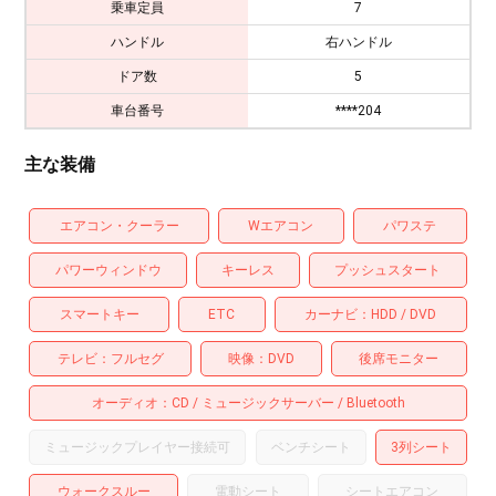
乗車定員
7
ハンドル
右ハンドル
ドア数
5
車台番号
****204
主な装備
エアコン・クーラー
Wエアコン
パワステ
パワーウィンドウ
キーレス
プッシュスタート
スマートキー
ETC
カーナビ
HDD
DVD
テレビ
フルセグ
映像
DVD
後席モニター
オーディオ
CD
ミュージックサーバー
Bluetooth
ミュージックプレイヤー接続可
ベンチシート
3列シート
ウォークスルー
電動シート
シートエアコン