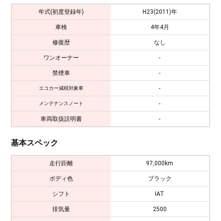
年式(初度登録年)
H23(2011)年
車検
4年4月
修復歴
なし
ワンオーナー
-
禁煙車
-
-
エコカー減税対象車
-
メンテナンスノート
車両取扱説明書
-
基本スペック
走行距離
97,000km
ボディ色
ブラック
シフト
IAT
排気量
2500