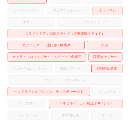
シートヒーター
フルフラットシート
オットマン
本革シート
アイドリングストップ
スライドドア
両側スライド（左側電動スライド）
エアバッグ：
運転席
助手席
ABS
カメラ
フロント
サイド
バック
全周囲
障害物センサー
クルーズコントロール
電動リアゲート
盗難防止装置
サンルーフ・ガラスルーフ
ヘッドライトオプション
ディスチャージド
フルエアロ
ローダウン
アルミホイール
：純正 (18インチ)
リフトアップ
寒冷地仕様
ターボ