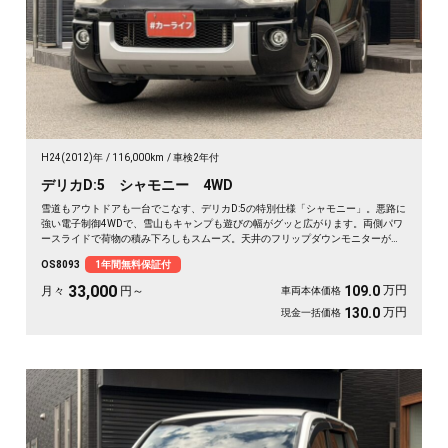
H24(2012)年
116,000km
車検2年付
デリカD:5 シャモニー 4WD
雪道もアウトドアも一台でこなす、デリカD:5の特別仕様「シャモニー」。悪路に
強い電子制御4WDで、雪山もキャンプも遊びの幅がグッと広がります。両側パワ
ースライドで荷物の積み下ろしもスムーズ。天井のフリップダウンモニターがあ
れば、長距離の移動も車内が退屈しません。ブラックボディに社外16インチが効
OS8093
1年間無料保証付
いた一台で、週末の遠出が待ち遠しくなりますよ。乗り込むほどに頼れる相棒に
💫🏔️🚗✌️《1年保証付》
33,000
万円
109.0
月々
円～
車両本体価格
万円
130.0
現金一括価格