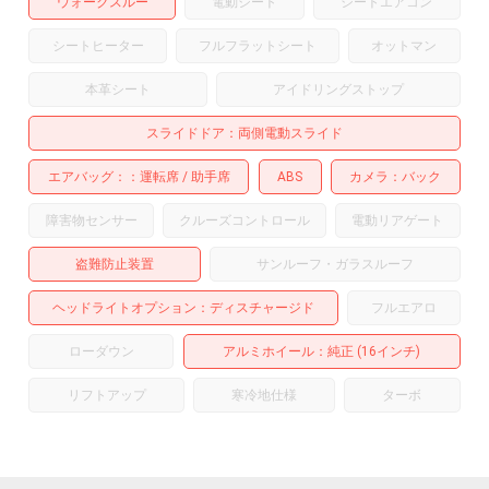
ウォークスルー
電動シート
シートエアコン
シートヒーター
フルフラットシート
オットマン
本革シート
アイドリングストップ
スライドドア
両側電動スライド
エアバッグ：
運転席
助手席
ABS
カメラ
バック
障害物センサー
クルーズコントロール
電動リアゲート
盗難防止装置
サンルーフ・ガラスルーフ
ヘッドライトオプション
ディスチャージド
フルエアロ
ローダウン
アルミホイール
：純正 (16インチ)
リフトアップ
寒冷地仕様
ターボ