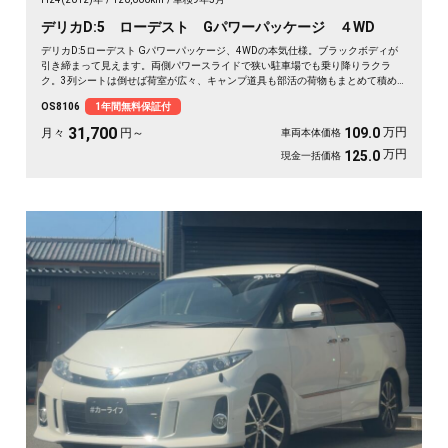
デリカD:5 ローデスト Gパワーパッケージ ４WD
デリカD:5ローデスト Gパワーパッケージ、4WDの本気仕様。ブラックボディが
引き締まって見えます。両側パワースライドで狭い駐車場でも乗り降りラクラ
ク。3列シートは倒せば荷室が広々、キャンプ道具も部活の荷物もまとめて積め
ます。バックカメラで大きな車体もスッと駐車OK。雪道もアウトドアも仲間との
OS8106
1年間無料保証付
遠出も、これ一台で頼れる相棒に🚗✨💺🙌。安心して長く乗れる《1年保証付》で
す😊
31,700
万円
109.0
月々
円～
車両本体価格
万円
125.0
現金一括価格