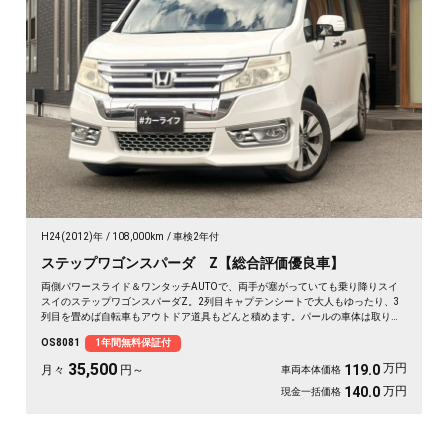
H24(2012)年
108,000km
車検2年付
ステップワゴンスパーダ Z【総合評価優良車】
両側パワースライド＆ワンタッチAUTOで、両手が塞がっていても乗り降りスイ
スイのステップワゴンスパーダZ。2列目キャプテンシートで大人もゆったり、3
列目を畳めば自転車もアウトドア道具もどんと積めます。パールの車体は取り回
しも良く、送迎から週末の遠出まで大活躍。前後ドラレコで万が一の時も映像が
OS8081
1年間無料保証付
しっかり残せて安心。天井のフリップダウンモニターで長距離も退屈知らず。毎
日の相棒にぴったりの一台です🚗✨💺🙌😊《1年保証付》
35,500
万円
119.0
月々
円～
車両本体価格
万円
140.0
現金一括価格