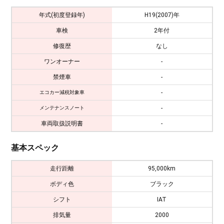
年式(初度登録年)
H19(2007)年
車検
2年付
修復歴
なし
ワンオーナー
-
禁煙車
-
-
エコカー減税対象車
-
メンテナンスノート
車両取扱説明書
-
基本スペック
走行距離
95,000km
ボディ色
ブラック
シフト
IAT
排気量
2000