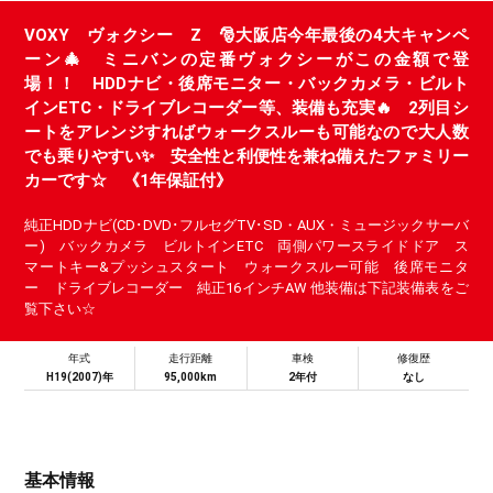
VOXY ヴォクシー Z 🎅大阪店今年最後の4大キャンペ
ーン🎄 ミニバンの定番ヴォクシーがこの金額で登
場！！ HDDナビ・後席モニター・バックカメラ・ビルト
インETC・ドライブレコーダー等、装備も充実🔥 2列目シ
ートをアレンジすればウォークスルーも可能なので大人数
でも乗りやすい✨ 安全性と利便性を兼ね備えたファミリー
カーです☆ 《1年保証付》
純正HDDナビ(CD･DVD･フルセグTV･SD・AUX・ミュージックサーバ
ー) バックカメラ ビルトインETC 両側パワースライドドア ス
マートキー&プッシュスタート ウォークスルー可能 後席モニタ
ー ドライブレコーダー 純正16インチAW 他装備は下記装備表をご
覧下さい☆
年式
走行距離
車検
修復歴
H19(2007)年
95,000km
2年付
なし
基本情報