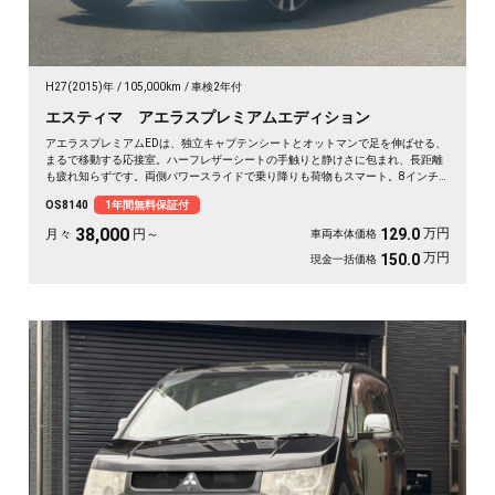
H27(2015)年
105,000km
車検2年付
エスティマ アエラスプレミアムエディション
アエラスプレミアムEDは、独立キャプテンシートとオットマンで足を伸ばせる、
まるで移動する応接室。ハーフレザーシートの手触りと静けさに包まれ、長距離
も疲れ知らずです。両側パワースライドで乗り降りも荷物もスマート。8インチ
SDナビで初めての道も迷わず、休日の遠出やゴルフ仲間との旅もぐっと楽しく。
OS8140
1年間無料保証付
パールの艶やかなボディが週末を格上げしてくれます。心地よさで選ぶなら《1
年保証付》💺✨🚗🎵💎
38,000
万円
129.0
月々
円～
車両本体価格
万円
150.0
現金一括価格