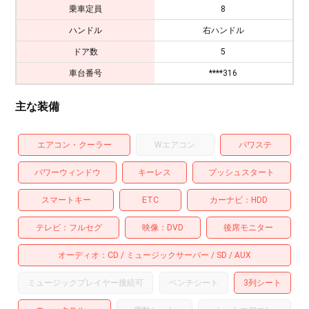
乗車定員
8
ハンドル
右ハンドル
ドア数
5
車台番号
****316
主な装備
エアコン・クーラー
Wエアコン
パワステ
パワーウィンドウ
キーレス
プッシュスタート
スマートキー
ETC
カーナビ
HDD
テレビ
フルセグ
映像
DVD
後席モニター
オーディオ
CD
ミュージックサーバー
SD
AUX
ミュージックプレイヤー接続可
ベンチシート
3列シート