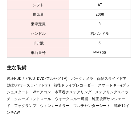
シフト
IAT
排気量
2000
乗車定員
8
ハンドル
右ハンドル
ドア数
5
車台番号
****300
主な装備
純正HDDナビ(CD･DVD･フルセグTV) バックカメラ 両側スライドドア
(左側パワースライドドア) 前後ドライブレコーダー スマートキー&プッ
シュスタート Wエアコン 本革巻きステアリング ステアリングスイッ
チ クルーズコントロール ウォークスルー可能 純正後席サンシェー
ド フォグランプ ウィンカーミラー マルチセンターシート 純正16イ
ンチAW