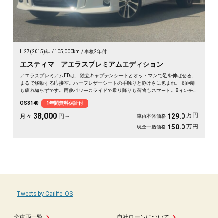
H27(2015)年
105,000km
車検2年付
エスティマ アエラスプレミアムエディション
アエラスプレミアムEDは、独立キャプテンシートとオットマンで足を伸ばせる、
まるで移動する応接室。ハーフレザーシートの手触りと静けさに包まれ、長距離
も疲れ知らずです。両側パワースライドで乗り降りも荷物もスマート。8インチ
SDナビで初めての道も迷わず、休日の遠出やゴルフ仲間との旅もぐっと楽しく。
OS8140
1年間無料保証付
パールの艶やかなボディが週末を格上げしてくれます。心地よさで選ぶなら《1
年保証付》💺✨🚗🎵💎
38,000
万円
129.0
月々
円～
車両本体価格
万円
150.0
現金一括価格
Tweets by Carlife_OS
全車両一覧
自社ローンについて