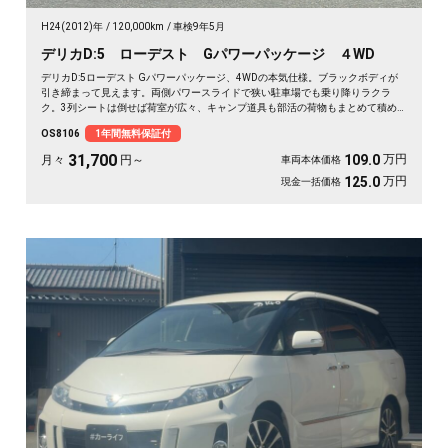
H24(2012)年
120,000km
車検9年5月
デリカD:5 ローデスト Gパワーパッケージ ４WD
デリカD:5ローデスト Gパワーパッケージ、4WDの本気仕様。ブラックボディが
引き締まって見えます。両側パワースライドで狭い駐車場でも乗り降りラクラ
ク。3列シートは倒せば荷室が広々、キャンプ道具も部活の荷物もまとめて積め
ます。バックカメラで大きな車体もスッと駐車OK。雪道もアウトドアも仲間との
OS8106
1年間無料保証付
遠出も、これ一台で頼れる相棒に🚗✨💺🙌。安心して長く乗れる《1年保証付》で
す😊
31,700
万円
109.0
月々
円～
車両本体価格
万円
125.0
現金一括価格