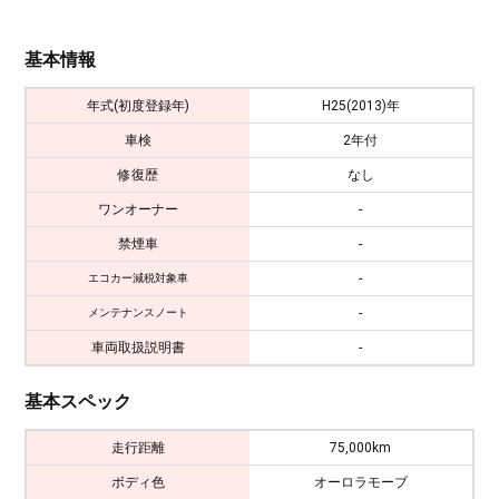
基本情報
年式(初度登録年)
H25(2013)年
車検
2年付
修復歴
なし
ワンオーナー
-
禁煙車
-
-
エコカー減税対象車
-
メンテナンスノート
車両取扱説明書
-
基本スペック
走行距離
75,000km
ボディ色
オーロラモーブ