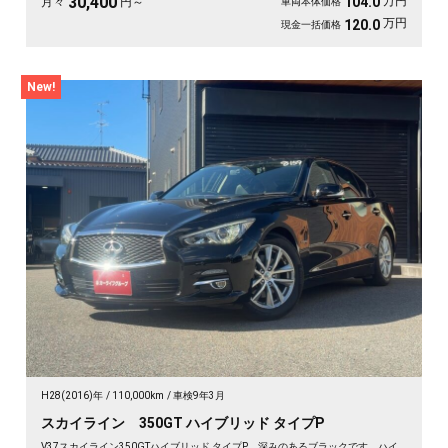
30,400
万円
104.0
月々
円～
車両本体価格
万円
120.0
現金一括価格
New!
H28(2016)年
110,000km
車検9年3月
スカイライン 350GT ハイブリッド タイプP
V37スカイライン350GTハイブリッド タイプP、深みのあるブラックです。ハイ