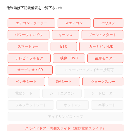
他装備は下記装備表をご覧下さい☆
エアコン・クーラー
Wエアコン
パワステ
パワーウィンドウ
キーレス
プッシュスタート
スマートキー
ETC
カーナビ
HDD
テレビ
フルセグ
映像
DVD
後席モニター
オーディオ
CD
ミュージックプレイヤー接続可
ベンチシート
3列シート
ウォークスルー
電動シート
シートエアコン
シートヒーター
フルフラットシート
オットマン
本革シート
アイドリングストップ
スライドドア
両側スライド（左側電動スライド）