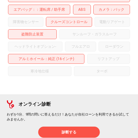
エアバッグ：
運転席
助手席
ABS
カメラ
バック
障害物センサー
クルーズコントロール
電動リアゲート
盗難防止装置
サンルーフ・ガラスルーフ
ヘッドライトオプション
-
フルエアロ
ローダウン
アルミホイール
：純正 (16インチ)
リフトアップ
寒冷地仕様
ターボ
オンライン診断
わずか1分、9問の問いに答えるだけ！あなたが自社ローンを利用できるか試して
みませんか。
診断する