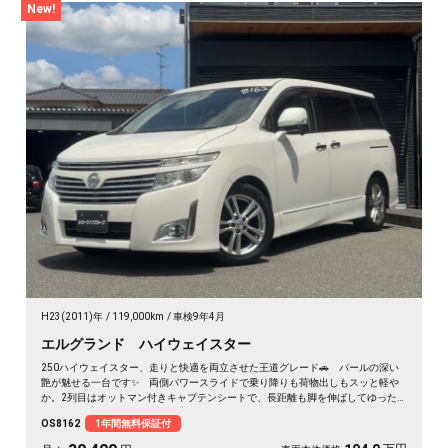
New!
H23(2011)年
119,000km
車検9年4月
エルグランド ハイウェイスター
250ハイウェイスター、走りと快適を両立させた王道グレード🚗 パールの深い
艶が魅せる一台です✨ 両側パワースライドで乗り降りも荷物出しもスッと軽や
か。2列目はオットマン付きキャプテンシートで、長距離も脚を伸ばしてゆった
り💺 ハーフレザーシートが座るたびに気分を上げてくれます💺 仕事仲間との
OS8162
1年間無料保証付
遠出も、休日のドライブも心地よい移動空間に👑 冬の夜道も明るいHIDで安心
の一台です《1年保証付》😎