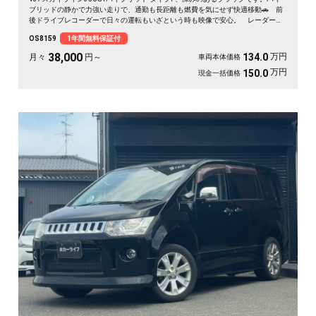
ブリッドの静かで力強い走りで、通勤も長距離も燃費を気にせず快適移動🚗 前
後ドライブレコーダーで日々の運転もいざという時も映像で安心。 レーダーク
ルーズで高速道路での疲れもグッと軽減。アラウンドビューで狭い駐車場もスッ
OS8159
1年間無料保証付
と停められます。 仕事帰りにふらっと遠出したくなる、そんな相棒です✨ 高
級セダンがお値打ち、《1年保証付》で気持ちよく乗り出せます💫👍
38,000
万円
134.0
月々
円～
車両本体価格
万円
150.0
現金一括価格