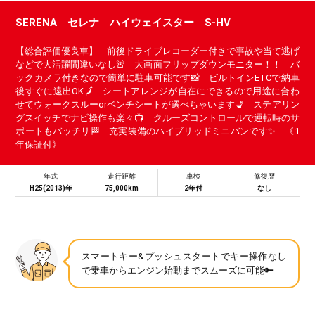
SERENA セレナ ハイウェイスター S-HV
【総合評価優良車】 前後ドライブレコーダー付きで事故や当て逃げ
などで大活躍間違いなし🚨 大画面フリップダウンモニター！！ バ
ックカメラ付きなので簡単に駐車可能です📸 ビルトインETCで納車
後すぐに遠出OK🗾 シートアレンジが自在にできるので用途に合わ
せてウォークスルーorベンチシートが選べちゃいます💺 ステアリン
グスイッチでナビ操作も楽々📺 クルーズコントロールで運転時のサ
ポートもバッチリ🏁 充実装備のハイブリッドミニバンです✨ 《1
年保証付》
年式
走行距離
車検
修復歴
H25(2013)年
75,000km
2年付
なし
スマートキー&プッシュスタートでキー操作なし
で乗車からエンジン始動までスムーズに可能🔑