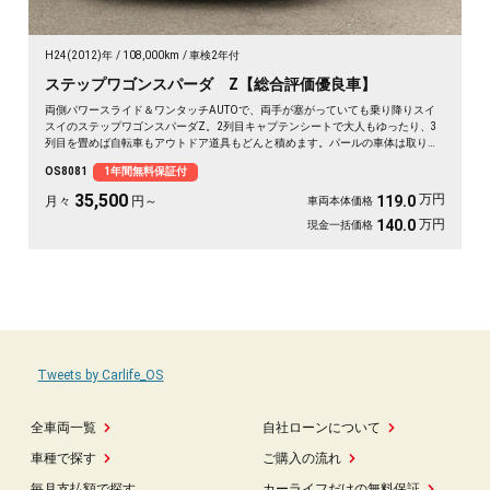
H24(2012)年
108,000km
車検2年付
ステップワゴンスパーダ Z【総合評価優良車】
両側パワースライド＆ワンタッチAUTOで、両手が塞がっていても乗り降りスイ
スイのステップワゴンスパーダZ。2列目キャプテンシートで大人もゆったり、3
列目を畳めば自転車もアウトドア道具もどんと積めます。パールの車体は取り回
しも良く、送迎から週末の遠出まで大活躍。前後ドラレコで万が一の時も映像が
OS8081
1年間無料保証付
しっかり残せて安心。天井のフリップダウンモニターで長距離も退屈知らず。毎
日の相棒にぴったりの一台です🚗✨💺🙌😊《1年保証付》
35,500
万円
119.0
月々
円～
車両本体価格
万円
140.0
現金一括価格
Tweets by Carlife_OS
全車両一覧
自社ローンについて
車種で探す
ご購入の流れ
毎月支払額で探す
カーライフだけの無料保証