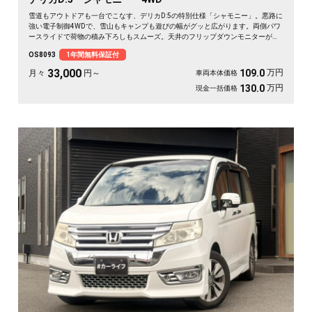
雪道もアウトドアも一台でこなす、デリカD:5の特別仕様「シャモニー」。悪路に
強い電子制御4WDで、雪山もキャンプも遊びの幅がグッと広がります。両側パワ
ースライドで荷物の積み下ろしもスムーズ。天井のフリップダウンモニターがあ
れば、長距離の移動も車内が退屈しません。ブラックボディに社外16インチが効
OS8093
1年間無料保証付
いた一台で、週末の遠出が待ち遠しくなりますよ。乗り込むほどに頼れる相棒に
💫🏔️🚗✌️《1年保証付》
33,000
万円
109.0
月々
円～
車両本体価格
万円
130.0
現金一括価格