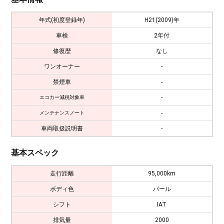
年式(初度登録年)
H21(2009)年
車検
2年付
修復歴
なし
ワンオーナー
-
禁煙車
-
-
エコカー減税対象車
-
メンテナンスノート
車両取扱説明書
-
基本スペック
走行距離
95,000km
ボディ色
パール
シフト
IAT
排気量
2000