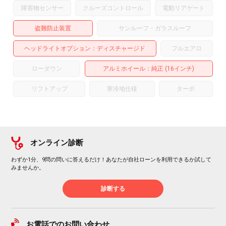
障害物センサー
クルーズコントロール
電動リアゲート
盗難防止装置
サンルーフ・ガラスルーフ
ヘッドライトオプション
ディスチャージド
フルエアロ
ローダウン
アルミホイール
：純正 (16インチ)
リフトアップ
寒冷地仕様
ターボ
オンライン診断
わずか1分、9問の問いに答えるだけ！あなたが自社ローンを利用できるか試して
みませんか。
診断する
お電話でのお問い合わせ