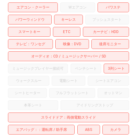
エアコン・クーラー
Wエアコン
パワステ
パワーウィンドウ
キーレス
プッシュスタート
スマートキー
ETC
カーナビ
HDD
テレビ
ワンセグ
映像
DVD
後席モニター
オーディオ
CD
ミュージックサーバー
SD
ミュージックプレイヤー接続可
ベンチシート
3列シート
ウォークスルー
電動シート
シートエアコン
シートヒーター
フルフラットシート
オットマン
本革シート
アイドリングストップ
スライドドア
両側電動スライド
エアバッグ：
運転席
助手席
ABS
カメラ