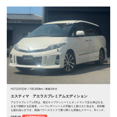
H27(2015)年
105,000km
車検2年付
エスティマ アエラスプレミアムエディション
アエラスプレミアムEDは、独立キャプテンシートとオットマンで足を伸ばせる、
まるで移動する応接室。ハーフレザーシートの手触りと静けさに包まれ、長距離
も疲れ知らずです。両側パワースライドで乗り降りも荷物もスマート。8インチ
SDナビで初めての道も迷わず、休日の遠出やゴルフ仲間との旅もぐっと楽しく。
OS8140
1年間無料保証付