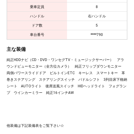
乗車定員
8
ハンドル
右ハンドル
ドア数
5
車台番号
****790
主な装備
純正HDDナビ（CD・DVD・ワンセグTV・ミュージックサーバー） アラ
ウンドビューモニター（全方位カメラ） 純正フリップダウンモニター
両側パワースライドドア ビルトインETC キーレス スマートキー 革
巻きステアリング ステアリングスイッチ パドルシフト 3列目床下格納
シート AUTOライト 後席送風スイッチ HIDヘッドライト フォグラン
プ ウインカーミラー 純正16インチAW
他装備は下記装備表をご覧下さい☆