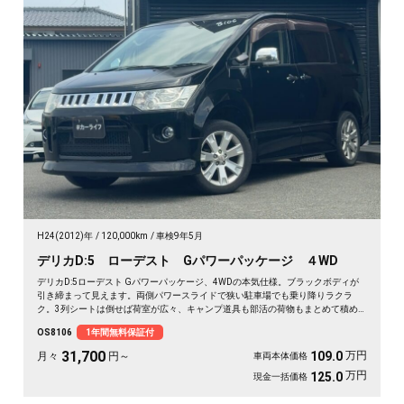
H24(2012)年
120,000km
車検9年5月
デリカD:5 ローデスト Gパワーパッケージ ４WD
デリカD:5ローデスト Gパワーパッケージ、4WDの本気仕様。ブラックボディが
引き締まって見えます。両側パワースライドで狭い駐車場でも乗り降りラクラ
ク。3列シートは倒せば荷室が広々、キャンプ道具も部活の荷物もまとめて積め
ます。バックカメラで大きな車体もスッと駐車OK。雪道もアウトドアも仲間との
OS8106
1年間無料保証付
遠出も、これ一台で頼れる相棒に🚗✨💺🙌。安心して長く乗れる《1年保証付》で
す😊
31,700
万円
109.0
月々
円～
車両本体価格
万円
125.0
現金一括価格