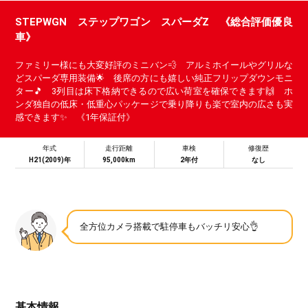
STEPWGN ステップワゴン スパーダZ 《総合評価優良
車》
ファミリー様にも大変好評のミニバン💨 アルミホイールやグリルな
どスパーダ専用装備🌟 後席の方にも嬉しい純正フリップダウンモニ
ター🎵 3列目は床下格納できるので広い荷室を確保できます🙌 ホ
ンダ独自の低床・低重心パッケージで乗り降りも楽で室内の広さも実
感できます✨ 《1年保証付》
年式
走行距離
車検
修復歴
H21(2009)年
95,000km
2年付
なし
全方位カメラ搭載で駐停車もバッチリ安心👌
基本情報