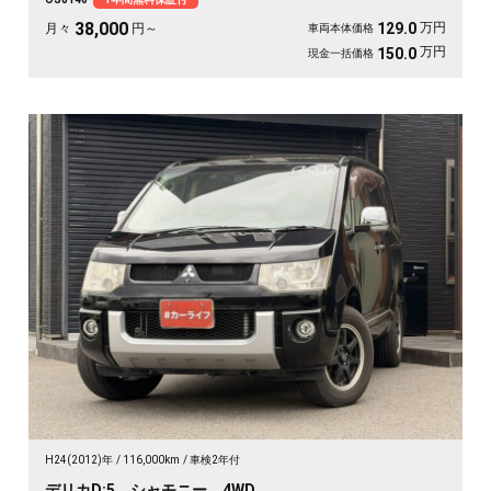
パールの艶やかなボディが週末を格上げしてくれます。心地よさで選ぶなら《1
年保証付》💺✨🚗🎵💎
38,000
万円
129.0
月々
円～
車両本体価格
万円
150.0
現金一括価格
H24(2012)年
116,000km
車検2年付
デリカD:5 シャモニー 4WD