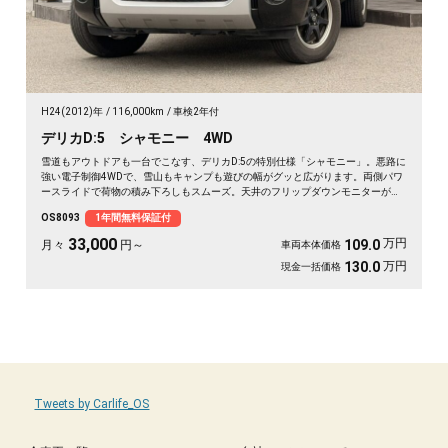
H24(2012)年
116,000km
車検2年付
デリカD:5 シャモニー 4WD
雪道もアウトドアも一台でこなす、デリカD:5の特別仕様「シャモニー」。悪路に
強い電子制御4WDで、雪山もキャンプも遊びの幅がグッと広がります。両側パワ
ースライドで荷物の積み下ろしもスムーズ。天井のフリップダウンモニターがあ
れば、長距離の移動も車内が退屈しません。ブラックボディに社外16インチが効
OS8093
1年間無料保証付
いた一台で、週末の遠出が待ち遠しくなりますよ。乗り込むほどに頼れる相棒に
💫🏔️🚗✌️《1年保証付》
33,000
万円
109.0
月々
円～
車両本体価格
万円
130.0
現金一括価格
Tweets by Carlife_OS