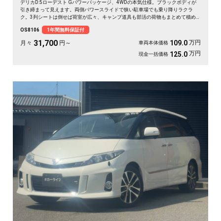
デリカD:5ローデスト Gパワーパッケージ、4WDの本気仕様。ブラックボディが
引き締まって見えます。両側パワースライドで狭い駐車場でも乗り降りラクラ
ク。3列シートは倒せば荷室が広々、キャンプ道具も部活の荷物もまとめて積め
ます。バックカメラで大きな車体もスッと駐車OK。雪道もアウトドアも仲間との
OS8106
1年間無料保証付
遠出も、これ一台で頼れる相棒に🚗✨💺🙌。安心して長く乗れる《1年保証付》で
す😊
31,700
万円
109.0
月々
円～
車両本体価格
万円
125.0
現金一括価格