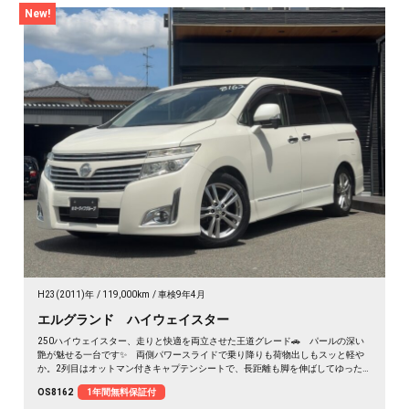
New!
H23(2011)年
119,000km
車検9年4月
エルグランド ハイウェイスター
250ハイウェイスター、走りと快適を両立させた王道グレード🚗 パールの深い
艶が魅せる一台です✨ 両側パワースライドで乗り降りも荷物出しもスッと軽や
か。2列目はオットマン付きキャプテンシートで、長距離も脚を伸ばしてゆった
り💺 ハーフレザーシートが座るたびに気分を上げてくれます💺 仕事仲間との
OS8162
1年間無料保証付
遠出も、休日のドライブも心地よい移動空間に👑 冬の夜道も明るいHIDで安心