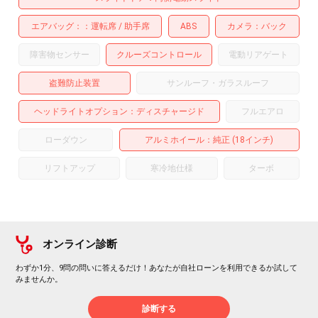
エアバッグ：
運転席
助手席
ABS
カメラ
バック
障害物センサー
クルーズコントロール
電動リアゲート
盗難防止装置
サンルーフ・ガラスルーフ
ヘッドライトオプション
ディスチャージド
フルエアロ
ローダウン
アルミホイール
：純正 (18インチ)
リフトアップ
寒冷地仕様
ターボ
オンライン診断
わずか1分、9問の問いに答えるだけ！あなたが自社ローンを利用できるか試して
みませんか。
診断する