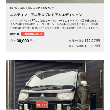
H27(2015)年
105,000km
車検2年付
エスティマ アエラスプレミアムエディション
アエラスプレミアムEDは、独立キャプテンシートとオットマンで足を伸ばせる、
まるで移動する応接室。ハーフレザーシートの手触りと静けさに包まれ、長距離
も疲れ知らずです。両側パワースライドで乗り降りも荷物もスマート。8インチ
SDナビで初めての道も迷わず、休日の遠出やゴルフ仲間との旅もぐっと楽しく。
OS8140
1年間無料保証付
パールの艶やかなボディが週末を格上げしてくれます。心地よさで選ぶなら《1
年保証付》💺✨🚗🎵💎
38,000
万円
129.0
月々
円～
車両本体価格
万円
150.0
現金一括価格