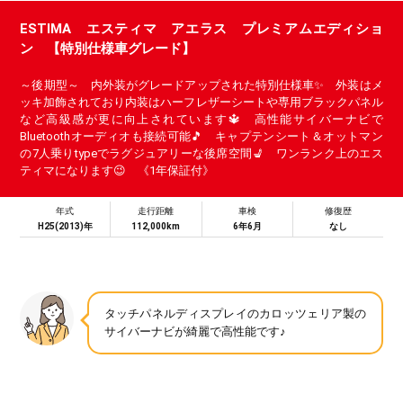
ESTIMA エスティマ アエラス プレミアムエディショ
ン 【特別仕様車グレード】
～後期型～ 内外装がグレードアップされた特別仕様車✨ 外装はメ
ッキ加飾されており内装はハーフレザーシートや専用ブラックパネル
など高級感が更に向上されています🔱 高性能サイバーナビで
Bluetoothオーディオも接続可能🎵 キャプテンシート＆オットマン
の7人乗りtypeでラグジュアリーな後席空間💺 ワンランク上のエス
ティマになります😉 《1年保証付》
年式
走行距離
車検
修復歴
H25(2013)年
112,000km
6年6月
なし
タッチパネルディスプレイのカロッツェリア製の
サイバーナビが綺麗で高性能です♪