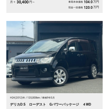
の一台です《1年保証付》😎
30,400
万円
104.0
月々
円～
車両本体価格
万円
120.0
現金一括価格
H24(2012)年
120,000km
車検9年5月
デリカD:5 ローデスト Gパワーパッケージ ４WD