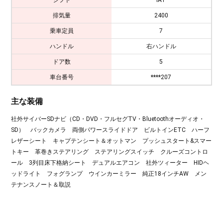
排気量
2400
乗車定員
7
ハンドル
右ハンドル
ドア数
5
車台番号
****207
主な装備
社外サイバーSDナビ（CD・DVD・フルセグTV・Bluetoothオーディオ・
SD） バックカメラ 両側パワースライドドア ビルトインETC ハーフ
レザーシート キャプテンシート＆オットマン プッシュスタート&スマー
トキー 革巻きステアリング ステアリングスイッチ クルーズコントロ
ール 3列目床下格納シート デュアルエアコン 社外ツィーター HIDヘ
ッドライト フォグランプ ウインカーミラー 純正18インチAW メン
テナンスノート＆取説