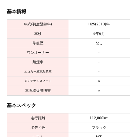
基本情報
年式(初度登録年)
H25(2013)年
車検
6年6月
修復歴
なし
ワンオーナー
-
禁煙車
-
-
エコカー減税対象車
○
メンテナンスノート
車両取扱説明書
○
基本スペック
走行距離
112,000km
ボディ色
ブラック
シフト
IAT