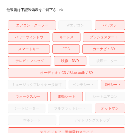
他装備は下記装備表をご覧下さい☆
エアコン・クーラー
Wエアコン
パワステ
パワーウィンドウ
キーレス
プッシュスタート
スマートキー
ETC
カーナビ
SD
テレビ
フルセグ
映像
DVD
後席モニター
オーディオ
CD
Bluetooth
SD
ミュージックプレイヤー接続可
ベンチシート
3列シート
ウォークスルー
電動シート
シートエアコン
シートヒーター
フルフラットシート
オットマン
本革シート
アイドリングストップ
スライドドア
両側電動スライド