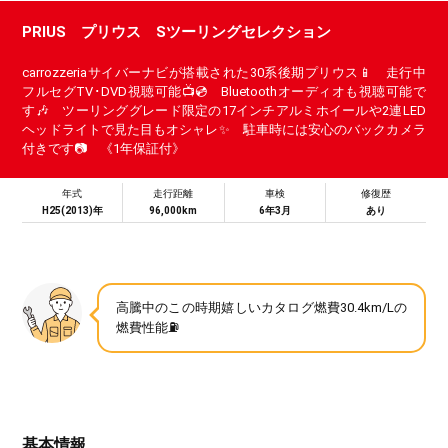
PRIUS プリウス Sツーリングセレクション
carrozzeriaサイバーナビが搭載された30系後期プリウス📱 走行中
フルセグTV･DVD視聴可能📺💿 Bluetoothオーディオも視聴可能で
す🎶 ツーリンググレード限定の17インチアルミホイールや2連LED
ヘッドライトで見た目もオシャレ✨ 駐車時には安心のバックカメラ
付きです📷 《1年保証付》
年式
走行距離
車検
修復歴
H25(2013)年
96,000km
6年3月
あり
高騰中のこの時期嬉しいカタログ燃費30.4km/Lの
燃費性能⛽
基本情報