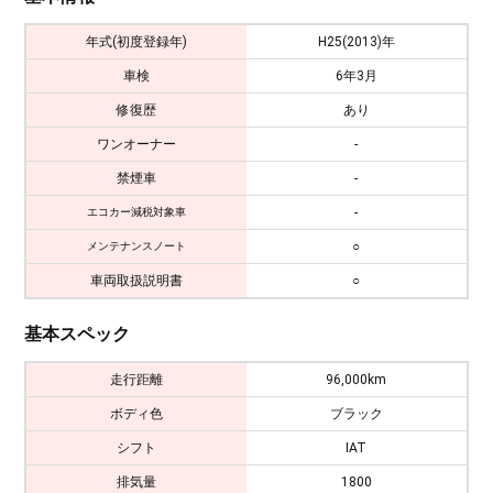
年式(初度登録年)
H25(2013)年
車検
6年3月
修復歴
あり
ワンオーナー
-
禁煙車
-
-
エコカー減税対象車
○
メンテナンスノート
車両取扱説明書
○
基本スペック
走行距離
96,000km
ボディ色
ブラック
シフト
IAT
排気量
1800