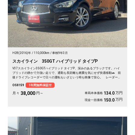
H28(2016)年
110,000km
車検9年3月
スカイライン 350GT ハイブリッド タイプP
V37スカイライン350GTハイブリッド タイプP、深みのあるブラックです。ハイ
ブリッドの静かで力強い走りで、通勤も長距離も燃費を気にせず快適移動🚗 前
後ドライブレコーダーで日々の運転もいざという時も映像で安心。 レーダーク
ルーズで高速道路での疲れもグッと軽減。アラウンドビューで狭い駐車場もスッ
OS8159
1年間無料保証付
と停められます。 仕事帰りにふらっと遠出したくなる、そんな相棒です✨ 高
級セダンがお値打ち、《1年保証付》で気持ちよく乗り出せます💫👍
38,000
万円
134.0
月々
円～
車両本体価格
万円
150.0
現金一括価格