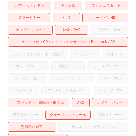
パワーウィンドウ
キーレス
プッシュスタート
スマートキー
ETC
カーナビ
HDD
テレビ
フルセグ
映像
DVD
後席モニター
オーディオ
CD
ミュージックサーバー
Bluetooth
SD
ミュージックプレイヤー接続可
ベンチシート
3列シート
ウォークスルー
電動シート
シートエアコン
シートヒーター
フルフラットシート
オットマン
本革シート
アイドリングストップ
スライドドア
-
エアバッグ：
運転席
助手席
ABS
カメラ
バック
障害物センサー
クルーズコントロール
電動リアゲート
盗難防止装置
サンルーフ・ガラスルーフ