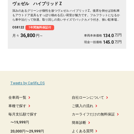
ヴェゼル ハイブリッド Z
深みのあるグリーンが個性を放つヴェゼル ハイブリッドZ。後席を倒せば自転車
もアウトドア道具もすっぽり積める広い荷室が魅力です。フルフラットになるか
ら車中泊だって快適。取り回しの良いサイズでバックカメラ付き、狭い駐車場も
スッと収まります。休日は思い立ったら遠出、平日は日々の相棒に。ドライブレ
OS8122
1年間無料保証付
コーダー付きで万が一の時も映像で安心。走りに彩りを添える一台です《1年保
証付》🚗✨💚💺😎
36,800
万円
134.0
月々
円～
車両本体価格
万円
145.0
現金一括価格
Tweets by Carlife_OS
全車両一覧
自社ローンについて
車種で探す
ご購入の流れ
毎月支払額で探す
カーライフだけの無料保証
〜19,999円
簡単診断
よくある質問
20,000円〜29,999円