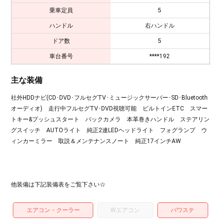
乗車定員
5
ハンドル
右ハンドル
ドア数
5
車台番号
****192
主な装備
社外HDDナビ(CD･DVD･フルセグTV･ミュージックサーバー･SD･Bluetooth
オーディオ) 走行中フルセグTV･DVD視聴可能 ビルトインETC スマー
トキー&プッシュスタート バックカメラ 本革巻きハンドル ステアリン
グスイッチ AUTOライト 純正2連LEDヘッドライト フォグランプ ウ
ィンカーミラー 取説＆メンテナンスノート 純正17インチAW
他装備は下記装備表をご覧下さい☆
エアコン・クーラー
Wエアコン
パワステ