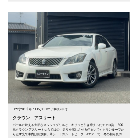
H22(2010)年
115,000km
車検2年付
クラウン アスリート
パールに映える大胆なメッシュグリルと、キリッと引き締まったエアロ姿。200
系クラウン アスリートならではの、走りを感じさせる佇まいです✨ サンルーフか
ら差す光で車内は開放的。革シートのシートヒーター&エアーで、冬の朝も夏の蒸