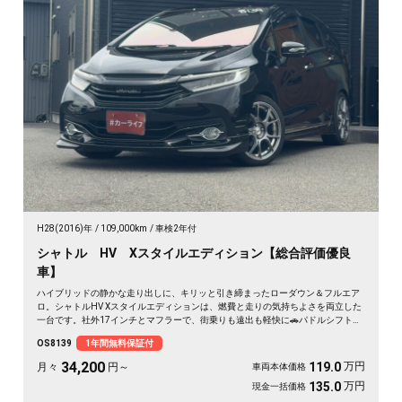
H28(2016)年
109,000km
車検2年付
シャトル HV Xスタイルエディション【総合評価優良
車】
ハイブリッドの静かな走り出しに、キリッと引き締まったローダウン＆フルエア
ロ。シャトルHV Xスタイルエディションは、燃費と走りの気持ちよさを両立した
一台です。社外17インチとマフラーで、街乗りも遠出も軽快に🚗パドルシフトで
自分好みの走りも楽しめます。8インチSDナビとバックカメラで初めての道も安
OS8139
1年間無料保証付
心。仕事帰りにふらっと寄り道、休日は荷物を積んでロングドライブへ✨走りに
こだわる方に《1年保証付》💫
34,200
万円
119.0
月々
円～
車両本体価格
万円
135.0
現金一括価格