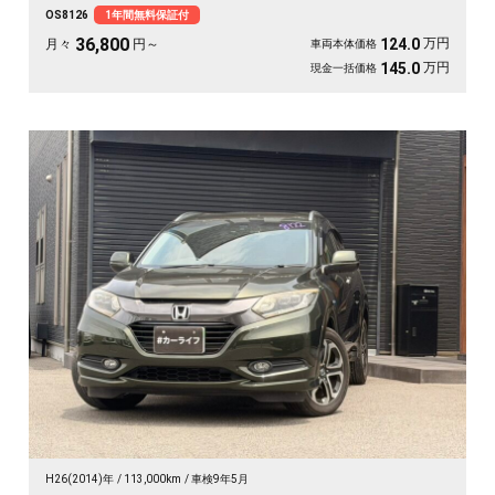
れも快適です。仕事帰りの一人時間も、遠出の休日も、上質な移動が特別に変わ
OS8126
1年間無料保証付
ります🚗 気になる車は早めのチェックがおすすめ。《1年保証付》でお届けしま
す👑
36,800
万円
124.0
月々
円～
車両本体価格
万円
145.0
現金一括価格
H26(2014)年
113,000km
車検9年5月