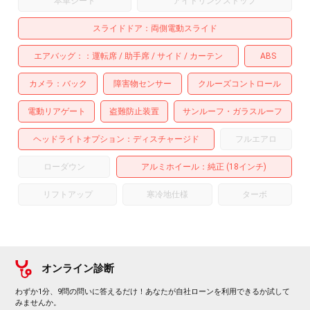
本革シート
アイドリングストップ
スライドドア
両側電動スライド
エアバッグ：
運転席
助手席
サイド
カーテン
ABS
カメラ
バック
障害物センサー
クルーズコントロール
電動リアゲート
盗難防止装置
サンルーフ・ガラスルーフ
ヘッドライトオプション
ディスチャージド
フルエアロ
ローダウン
アルミホイール
：純正 (18インチ)
リフトアップ
寒冷地仕様
ターボ
オンライン診断
わずか1分、9問の問いに答えるだけ！あなたが自社ローンを利用できるか試して
みませんか。