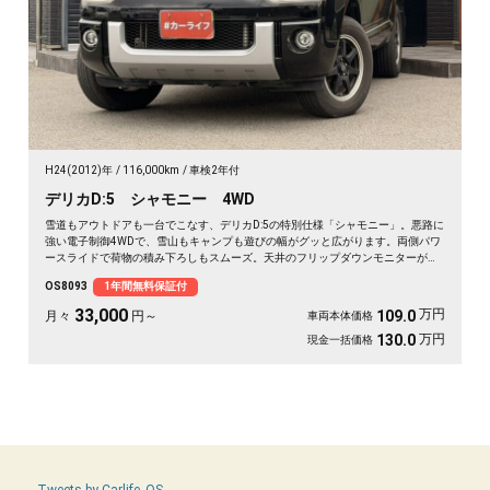
H24(2012)年
116,000km
車検2年付
デリカD:5 シャモニー 4WD
雪道もアウトドアも一台でこなす、デリカD:5の特別仕様「シャモニー」。悪路に
強い電子制御4WDで、雪山もキャンプも遊びの幅がグッと広がります。両側パワ
ースライドで荷物の積み下ろしもスムーズ。天井のフリップダウンモニターがあ
れば、長距離の移動も車内が退屈しません。ブラックボディに社外16インチが効
OS8093
1年間無料保証付
いた一台で、週末の遠出が待ち遠しくなりますよ。乗り込むほどに頼れる相棒に
💫🏔️🚗✌️《1年保証付》
33,000
万円
109.0
月々
円～
車両本体価格
万円
130.0
現金一括価格
Tweets by Carlife_OS