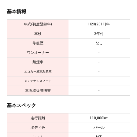
基本情報
年式(初度登録年)
H23(2011)年
車検
2年付
修復歴
なし
ワンオーナー
-
禁煙車
-
-
エコカー減税対象車
-
メンテナンスノート
車両取扱説明書
-
基本スペック
走行距離
110,000km
ボディ色
パール
シフト
IAT