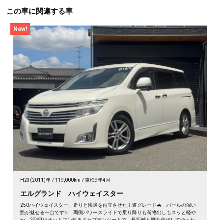
この車に関連する車
New!
H23(2011)年
119,000km
車検9年4月
エルグランド ハイウェイスター
250ハイウェイスター、走りと快適を両立させた王道グレード🚗 パールの深い
艶が魅せる一台です✨ 両側パワースライドで乗り降りも荷物出しもスッと軽や
か。2列目はオットマン付きキャプテンシートで、長距離も脚を伸ばしてゆった