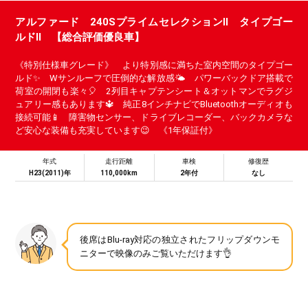
アルファード 240SプライムセレクションⅡ タイプゴー
ルドⅡ 【総合評価優良車】
《特別仕様車グレード》 より特別感に満ちた室内空間のタイプゴー
ルド✨ Wサンルーフで圧倒的な解放感🌤️ パワーバックドア搭載で
荷室の開閉も楽々🎈 2列目キャプテンシート＆オットマンでラグジ
ュアリー感もあります🔱 純正8インチナビでBluetoothオーディオも
接続可能📱 障害物センサー、ドライブレコーダー、バックカメラな
ど安心な装備も充実しています😉 《1年保証付》
年式
走行距離
車検
修復歴
H23(2011)年
110,000km
2年付
なし
後席はBlu-ray対応の独立されたフリップダウンモ
ニターで映像のみご覧いただけます👌