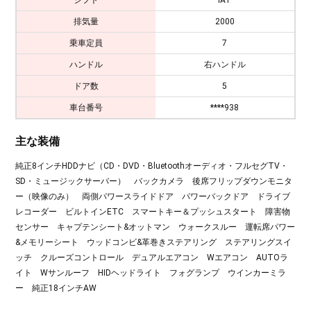
排気量
2000
乗車定員
7
ハンドル
右ハンドル
ドア数
5
車台番号
****938
主な装備
純正8インチHDDナビ（CD・DVD・Bluetoothオーディオ・フルセグTV・
SD・ミュージックサーバー） バックカメラ 後席フリップダウンモニタ
ー（映像のみ） 両側パワースライドドア パワーバックドア ドライブ
レコーダー ビルトインETC スマートキー＆プッシュスタート 障害物
センサー キャプテンシート&オットマン ウォークスルー 運転席パワー
&メモリーシート ウッドコンビ&革巻きステアリング ステアリングスイ
ッチ クルーズコントロール デュアルエアコン Wエアコン AUTOラ
イト Wサンルーフ HIDヘッドライト フォグランプ ウインカーミラ
ー 純正18インチAW