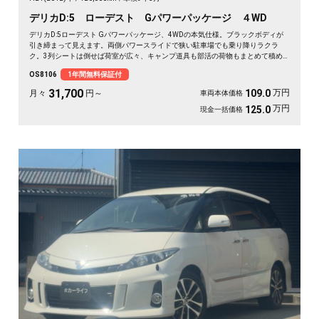
デリカD:5 ローデスト Gパワーパッケージ ４WD
デリカD:5ローデスト Gパワーパッケージ、4WDの本気仕様。ブラックボディが
引き締まって見えます。両側パワースライドで狭い駐車場でも乗り降りラクラ
ク。3列シートは倒せば荷室が広々、キャンプ道具も部活の荷物もまとめて積め
ます。バックカメラで大きな車体もスッと駐車OK。雪道もアウトドアも仲間との
OS8106
1年間無料保証付
遠出も、これ一台で頼れる相棒に🚗✨💺🙌。安心して長く乗れる《1年保証付》で
す😊
31,700
万円
109.0
月々
円～
車両本体価格
万円
125.0
現金一括価格