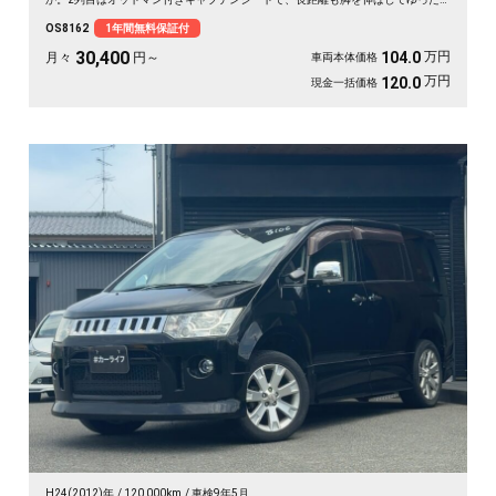
り💺 ハーフレザーシートが座るたびに気分を上げてくれます💺 仕事仲間との
OS8162
1年間無料保証付
遠出も、休日のドライブも心地よい移動空間に👑 冬の夜道も明るいHIDで安心
の一台です《1年保証付》😎
30,400
万円
104.0
月々
円～
車両本体価格
万円
120.0
現金一括価格
H24(2012)年
120,000km
車検9年5月