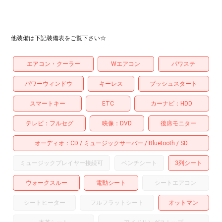
他装備は下記装備表をご覧下さい☆
エアコン・クーラー
Wエアコン
パワステ
パワーウィンドウ
キーレス
プッシュスタート
スマートキー
ETC
カーナビ
HDD
テレビ
フルセグ
映像
DVD
後席モニター
オーディオ
CD
ミュージックサーバー
Bluetooth
SD
ミュージックプレイヤー接続可
ベンチシート
3列シート
ウォークスルー
電動シート
シートエアコン
シートヒーター
フルフラットシート
オットマン