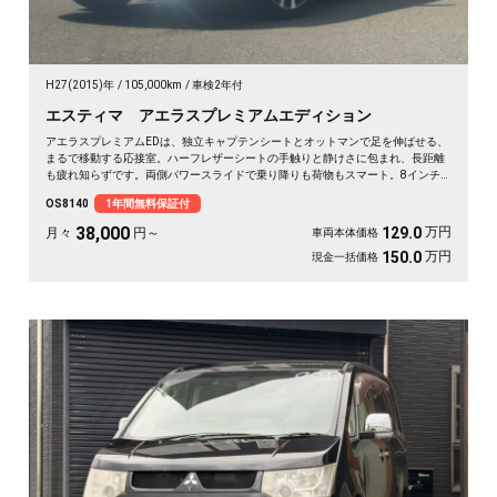
H27(2015)年
105,000km
車検2年付
エスティマ アエラスプレミアムエディション
アエラスプレミアムEDは、独立キャプテンシートとオットマンで足を伸ばせる、
まるで移動する応接室。ハーフレザーシートの手触りと静けさに包まれ、長距離
も疲れ知らずです。両側パワースライドで乗り降りも荷物もスマート。8インチ
SDナビで初めての道も迷わず、休日の遠出やゴルフ仲間との旅もぐっと楽しく。
OS8140
1年間無料保証付
パールの艶やかなボディが週末を格上げしてくれます。心地よさで選ぶなら《1
年保証付》💺✨🚗🎵💎
38,000
万円
129.0
月々
円～
車両本体価格
万円
150.0
現金一括価格