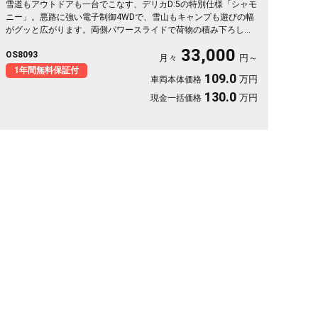
雪道もアウトドアも一台でこなす、デリカD:5の特別仕様「シャモ
ニー」。悪路に強い電子制御4WDで、雪山もキャンプも遊びの幅
がグッと広がります。両側パワースライドで荷物の積み下ろしも
スムーズ。天井のフリップダウンモニターがあれば、長距離の移
33,000
OS8093
動も車内が退屈しません。ブラックボディに社外16インチが効い
月々
円～
た一台で、週末の遠出が待ち遠しくなりますよ。乗り込むほどに
1年間無料保証付
109.0
万円
車両本体価格
頼れる相棒に💫🏔️🚗✌️《1年保証付》
130.0
万円
現金一括価格