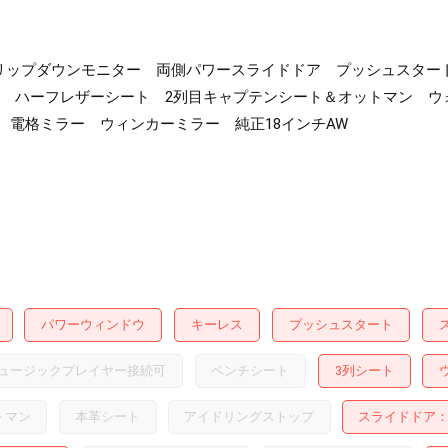
フリップダウンモニター 両側パワースライドドア プッシュスター
ン ハーフレザーシート 2列目キャプテンシート＆オットマン ウ
プ 電格ミラー ウィンカーミラー 純正18インチAW
パワーウィンドウ
キーレス
プッシュスタート
ュージックプレイヤー接続可
ベンチシート
3列シート
トマン
本革シート
アイドリングストップ
スライドドア