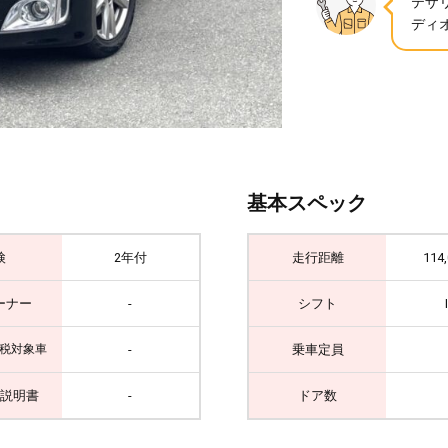
テザ
ディオ
基本スペック
検
2年付
走行距離
114
ーナー
-
シフト
-
乗車定員
税対象車
説明書
-
ドア数