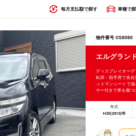
毎月支払額で探す
車種で探
〜19,999円
20,000円〜29,999円
30,000円〜39,999円
40,000円〜49,999円
50,000円〜
物件番号 OS8080
エルグランド
ディスプレイオーディオ
転席・助手席で各自温
ットマンシートで遠
サー付きで車を傷つけ
年式
H25(2013)年