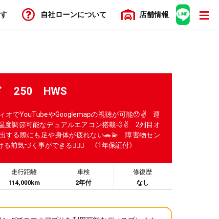
す
自社ローン
について
店舗
情報
 250 HWS
でYouTubeやGooglemapの視聴が可能😯✌️ 運
度調節可能なデュアルエアコン搭載💨✌️ 2列目オ
出する際にも足や身体が疲れない🚗💫 障害物セン
る前気づく事ができる😮‍💨✨ 《1年保証付》
走行距離
車検
修復歴
114,000km
2年付
なし