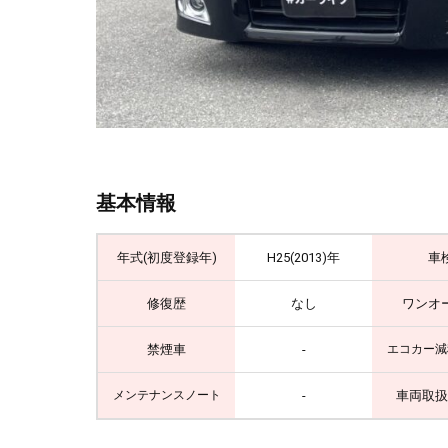
基本情報
年式(初度登録年)
H25(2013)年
車
修復歴
なし
ワンオ
禁煙車
-
エコカー減
-
車両取扱
メンテナンスノート