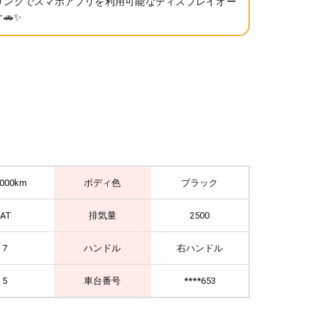
リングでスマホアプリを利用可能なディスプレイオー
🚗✨
,000km
ボディ色
ブラック
IAT
排気量
2500
7
ハンドル
右ハンドル
5
車台番号
****653