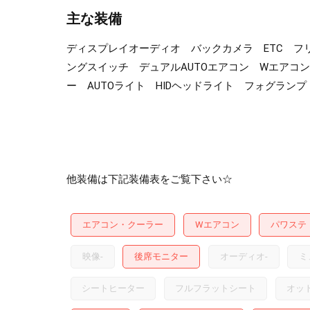
主な装備
ディスプレイオーディオ バックカメラ ETC 
ングスイッチ デュアルAUTOエアコン Wエアコ
ー AUTOライト HIDヘッドライト フォグラン
他装備は下記装備表をご覧下さい☆
エアコン・クーラー
Wエアコン
パワステ
映像
-
後席モニター
オーディオ
-
ミ
シートヒーター
フルフラットシート
オッ