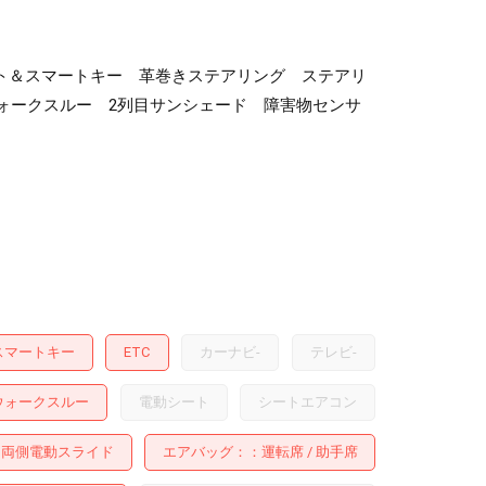
ト＆スマートキー 革巻きステアリング ステアリ
ォークスルー 2列目サンシェード 障害物センサ
スマートキー
ETC
カーナビ
-
テレビ
-
ウォークスルー
電動シート
シートエアコン
両側電動スライド
エアバッグ：
運転席
助手席