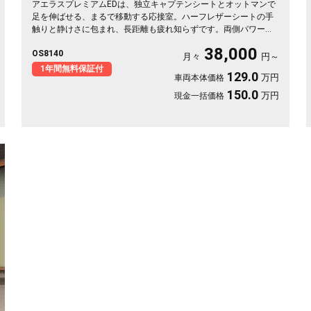
アエラスプレミアムEDは、独立キャプテンシートとオットマンで
足を伸ばせる、まるで移動する応接室。ハーフレザーシートの手
触りと静けさに包まれ、長距離も疲れ知らずです。両側パワース
ライドで乗り降りも荷物もスマート。8インチSDナビで初めての
38,000
OS8140
道も迷わず、休日の遠出やゴルフ仲間との旅もぐっと楽しく。パ
月々
円～
ールの艶やかなボディが週末を格上げしてくれます。心地よさで
1年間無料保証付
129.0
万円
車両本体価格
選ぶなら《1年保証付》💺✨🚗🎵💎
150.0
万円
現金一括価格