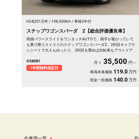
H24(2012)年
108,000km
車検2年付
ステップワゴンスパーダ Z【総合評価優良車】
両側パワースライド＆ワンタッチAUTOで、両手が塞がっていて
も乗り降りスイスイのステップワゴンスパーダZ。2列目キャプテ
ンシートで大人もゆったり、3列目を畳めば自転車もアウトドア道
具もどんと積めます。パールの車体は取り回しも良く、送迎から
35,500
OS8081
週末の遠出まで大活躍。前後ドラレコで万が一の時も映像がしっ
月々
円～
かり残せて安心。天井のフリップダウンモニターで長距離も退屈
1年間無料保証付
119.0
万円
車両本体価格
知らず。毎日の相棒にぴったりの一台です🚗✨💺🙌😊《1年保証
付》
140.0
万円
現金一括価格
全車両一覧
自