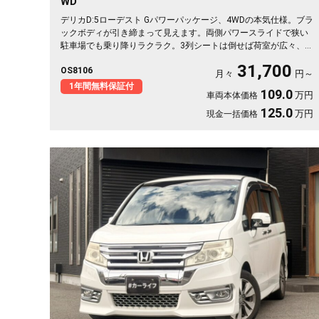
WD
デリカD:5ローデスト Gパワーパッケージ、4WDの本気仕様。ブラ
ックボディが引き締まって見えます。両側パワースライドで狭い
駐車場でも乗り降りラクラク。3列シートは倒せば荷室が広々、キ
ャンプ道具も部活の荷物もまとめて積めます。バックカメラで大
31,700
OS8106
きな車体もスッと駐車OK。雪道もアウトドアも仲間との遠出も、
月々
円～
これ一台で頼れる相棒に🚗✨💺🙌。安心して長く乗れる《1年保証
1年間無料保証付
109.0
万円
車両本体価格
付》です😊
125.0
万円
現金一括価格