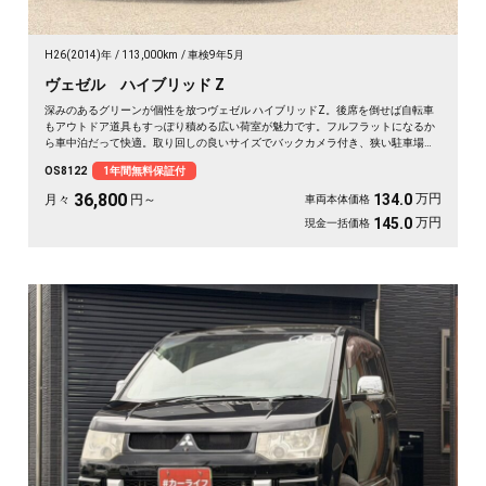
H26(2014)年
113,000km
車検9年5月
ヴェゼル ハイブリッド Z
深みのあるグリーンが個性を放つヴェゼル ハイブリッドZ。後席を倒せば自転車
もアウトドア道具もすっぽり積める広い荷室が魅力です。フルフラットになるか
ら車中泊だって快適。取り回しの良いサイズでバックカメラ付き、狭い駐車場も
スッと収まります。休日は思い立ったら遠出、平日は日々の相棒に。ドライブレ
OS8122
1年間無料保証付
コーダー付きで万が一の時も映像で安心。走りに彩りを添える一台です《1年保
証付》🚗✨💚💺😎
36,800
万円
134.0
月々
円～
車両本体価格
万円
145.0
現金一括価格