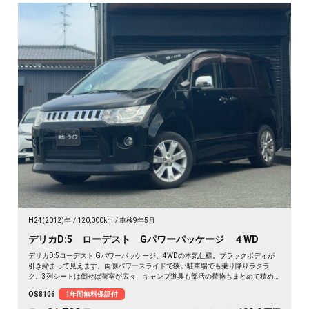
H24(2012)年
120,000km
車検9年5月
デリカD:5 ローデスト Gパワーパッケージ ４WD
デリカD:5ローデスト Gパワーパッケージ、4WDの本気仕様。ブラックボディが
引き締まって見えます。両側パワースライドで狭い駐車場でも乗り降りラクラ
ク。3列シートは倒せば荷室が広々、キャンプ道具も部活の荷物もまとめて積め
ます。バックカメラで大きな車体もスッと駐車OK。雪道もアウトドアも仲間との
OS8106
1年間無料保証付
遠出も、これ一台で頼れる相棒に🚗✨💺🙌。安心して長く乗れる《1年保証付》で
す😊