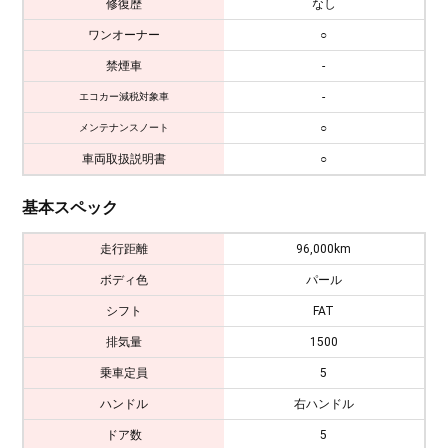
修復歴
なし
ワンオーナー
○
禁煙車
-
-
エコカー減税対象車
○
メンテナンスノート
車両取扱説明書
○
基本スペック
走行距離
96,000km
ボディ色
パール
シフト
FAT
排気量
1500
乗車定員
5
ハンドル
右ハンドル
ドア数
5