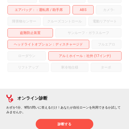
エアバッグ：
運転席
助手席
ABS
カメラ
-
障害物センサー
クルーズコントロール
電動リアゲート
盗難防止装置
サンルーフ・ガラスルーフ
ヘッドライトオプション
ディスチャージド
フルエアロ
ローダウン
アルミホイール
：社外 (17インチ)
リフトアップ
寒冷地仕様
ターボ
オンライン診断
わずか1分、9問の問いに答えるだけ！あなたが自社ローンを利用できるか試して
みませんか。
診断する