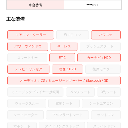
車台番号
****821
主な装備
エアコン・クーラー
Wエアコン
パワステ
パワーウィンドウ
キーレス
プッシュスタート
スマートキー
ETC
カーナビ
HDD
テレビ
ワンセグ
映像
DVD
後席モニター
オーディオ
CD
ミュージックサーバー
Bluetooth
SD
ミュージックプレイヤー接続可
ベンチシート
3列シート
ウォークスルー
電動シート
シートエアコン
シートヒーター
フルフラットシート
オットマン
本革シート
アイドリングストップ
スライドドア
-