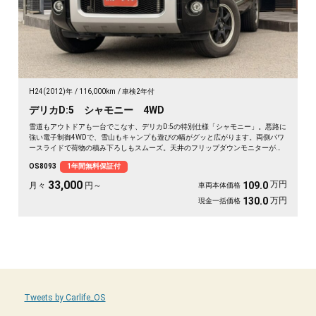
H24(2012)年
116,000km
車検2年付
デリカD:5 シャモニー 4WD
雪道もアウトドアも一台でこなす、デリカD:5の特別仕様「シャモニー」。悪路に
強い電子制御4WDで、雪山もキャンプも遊びの幅がグッと広がります。両側パワ
ースライドで荷物の積み下ろしもスムーズ。天井のフリップダウンモニターがあ
れば、長距離の移動も車内が退屈しません。ブラックボディに社外16インチが効
OS8093
1年間無料保証付
いた一台で、週末の遠出が待ち遠しくなりますよ。乗り込むほどに頼れる相棒に
💫🏔️🚗✌️《1年保証付》
33,000
万円
109.0
月々
円～
車両本体価格
万円
130.0
現金一括価格
Tweets by Carlife_OS