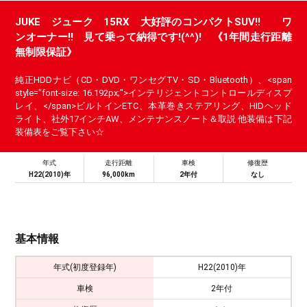
JUKE ジューク 15RX 大好評のコンパクトSUV!! ワ
ンオーナー!! 見て乗って納得です!(^^)! 《1年間走行距離
無制限保証》
純正HDDナビ（CD・DVD・ワンセグTV・SD・Bluetooth）、<span
style="font-size: 16.192px;">インテリジェントコントロールディスプ
レイ、</span>ビルトインETC、本革巻きステアリング、HIDヘッド
ライト、社外17インチAW、メンテナンスノート＆取説 他装備は下記
装備表をご覧下さい☆
年式
走行距離
車検
修復歴
H22(2010)年
96,000km
2年付
なし
基本情報
年式(初度登録年)
H22(2010)年
車検
2年付