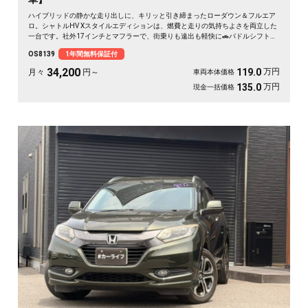
ハイブリッドの静かな走り出しに、キリッと引き締まったローダウン＆フルエア
ロ。シャトルHV Xスタイルエディションは、燃費と走りの気持ちよさを両立した
一台です。社外17インチとマフラーで、街乗りも遠出も軽快に🚗パドルシフトで
自分好みの走りも楽しめます。8インチSDナビとバックカメラで初めての道も安
OS8139
1年間無料保証付
心。仕事帰りにふらっと寄り道、休日は荷物を積んでロングドライブへ✨走りに
こだわる方に《1年保証付》💫
34,200
万円
119.0
月々
円～
車両本体価格
万円
135.0
現金一括価格