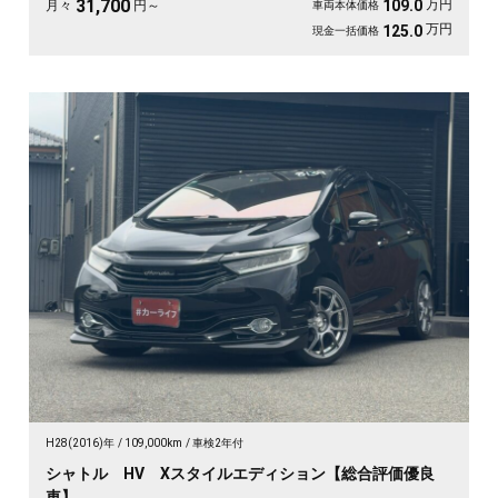
31,700
万円
109.0
月々
円～
車両本体価格
万円
125.0
現金一括価格
H28(2016)年
109,000km
車検2年付
シャトル HV Xスタイルエディション【総合評価優良
車】