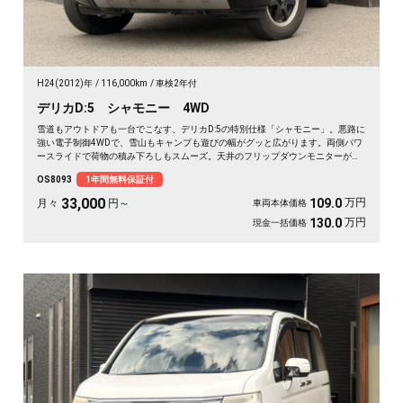
H24(2012)年
116,000km
車検2年付
デリカD:5 シャモニー 4WD
雪道もアウトドアも一台でこなす、デリカD:5の特別仕様「シャモニー」。悪路に
強い電子制御4WDで、雪山もキャンプも遊びの幅がグッと広がります。両側パワ
ースライドで荷物の積み下ろしもスムーズ。天井のフリップダウンモニターがあ
れば、長距離の移動も車内が退屈しません。ブラックボディに社外16インチが効
OS8093
1年間無料保証付
いた一台で、週末の遠出が待ち遠しくなりますよ。乗り込むほどに頼れる相棒に
💫🏔️🚗✌️《1年保証付》
33,000
万円
109.0
月々
円～
車両本体価格
万円
130.0
現金一括価格