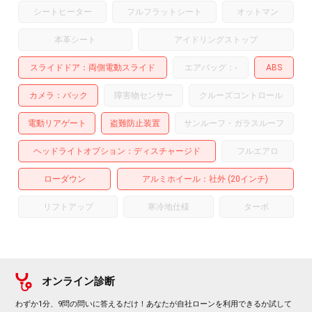
シートヒーター
フルフラットシート
オットマン
本革シート
アイドリングストップ
スライドドア
両側電動スライド
エアバッグ：
-
ABS
カメラ
バック
障害物センサー
クルーズコントロール
電動リアゲート
盗難防止装置
サンルーフ・ガラスルーフ
ヘッドライトオプション
ディスチャージド
フルエアロ
ローダウン
アルミホイール
：社外 (20インチ)
リフトアップ
寒冷地仕様
ターボ
オンライン診断
わずか1分、9問の問いに答えるだけ！あなたが自社ローンを利用できるか試して