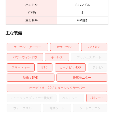
ハンドル
右ハンドル
ドア数
5
車台番号
****887
主な装備
エアコン・クーラー
Wエアコン
パワステ
パワーウィンドウ
キーレス
プッシュスタート
スマートキー
ETC
カーナビ
HDD
テレビ
-
映像
DVD
後席モニター
オーディオ
CD
ミュージックサーバー
ミュージックプレイヤー接続可
ベンチシート
3列シート
ウォークスルー
電動シート
シートエアコン