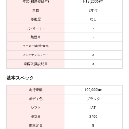
年式(初度登録年)
H18(2006)年
車検
2年付
修復歴
なし
ワンオーナー
-
禁煙車
-
-
エコカー減税対象車
○
メンテナンスノート
車両取扱説明書
○
基本スペック
走行距離
100,000km
ボディ色
ブラック
シフト
IAT
排気量
2400
乗車定員
8