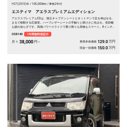
H27(2015)年
105,000km
車検2年付
エスティマ アエラスプレミアムエディション
アエラスプレミアムEDは、独立キャプテンシートとオットマンで足を伸ばせる、
まるで移動する応接室。ハーフレザーシートの手触りと静けさに包まれ、長距離
も疲れ知らずです。両側パワースライドで乗り降りも荷物もスマート。8インチ
SDナビで初めての道も迷わず、休日の遠出やゴルフ仲間との旅もぐっと楽しく。
OS8140
1年間無料保証付
パールの艶やかなボディが週末を格上げしてくれます。心地よさで選ぶなら《1
年保証付》💺✨🚗🎵💎
38,000
万円
129.0
月々
円～
車両本体価格
万円
150.0
現金一括価格