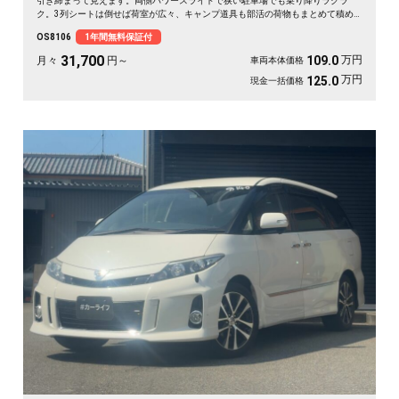
引き締まって見えます。両側パワースライドで狭い駐車場でも乗り降りラクラ
ク。3列シートは倒せば荷室が広々、キャンプ道具も部活の荷物もまとめて積め
ます。バックカメラで大きな車体もスッと駐車OK。雪道もアウトドアも仲間との
OS8106
1年間無料保証付
遠出も、これ一台で頼れる相棒に🚗✨💺🙌。安心して長く乗れる《1年保証付》で
す😊
31,700
万円
109.0
月々
円～
車両本体価格
万円
125.0
現金一括価格