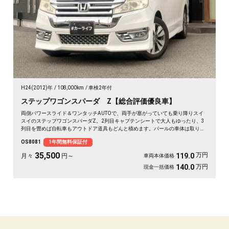
H24(2012)年
108,000km
車検2年付
ステップワゴンスパーダ Z【総合評価優良車】
両側パワースライド＆ワンタッチAUTOで、両手が塞がっていても乗り降りスイ
スイのステップワゴンスパーダZ。2列目キャプテンシートで大人もゆったり、3
列目を畳めば自転車もアウトドア道具もどんと積めます。パールの車体は取り回
しも良く、送迎から週末の遠出まで大活躍。前後ドラレコで万が一の時も映像が
OS8081
1年間無料保証付
しっかり残せて安心。天井のフリップダウンモニターで長距離も退屈知らず。毎
日の相棒にぴったりの一台です🚗✨💺🙌😊《1年保証付》
35,500
万円
119.0
月々
円～
車両本体価格
万円
140.0
現金一括価格