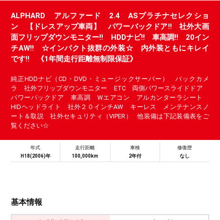
ALPHARD アルファード 2.4 ASプラチナセレクショ
ン 【ドレスアップ車両】 パワーバックドア!! 社外大画
面フリップダウンモニター!! HDDナビ!! 車高調!! 20イン
チAW!! ☆インパクト抜群の外装☆ 内外装ともにキレイ
です!! 《1年間走行距離無制限保証》
純正HDDナビ（CD・DVD・ミュージックサーバー） バックカメ
ラ 社外フリップダウンモニター ETC 両側パワースライドドア
パワーバックドア 車高調 Wエアコン アルカンターラシート
HIDヘッドライト 社外２０インチAW キーレス メンテナンスノ
ート＆取説 社外セキュリティ（VIPER） 他装備は下記装備表をご
覧ください☆
年式
走行距離
車検
修復歴
H18(2006)年
100,000km
2年付
なし
基本情報