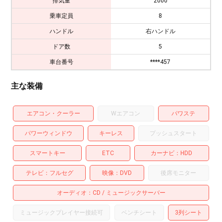
排気量
2000
乗車定員
8
ハンドル
右ハンドル
ドア数
5
車台番号
****457
主な装備
エアコン・クーラー
Wエアコン
パワステ
パワーウィンドウ
キーレス
プッシュスタート
スマートキー
ETC
カーナビ
HDD
テレビ
フルセグ
映像
DVD
後席モニター
オーディオ
CD
ミュージックサーバー
ミュージックプレイヤー接続可
ベンチシート
3列シート