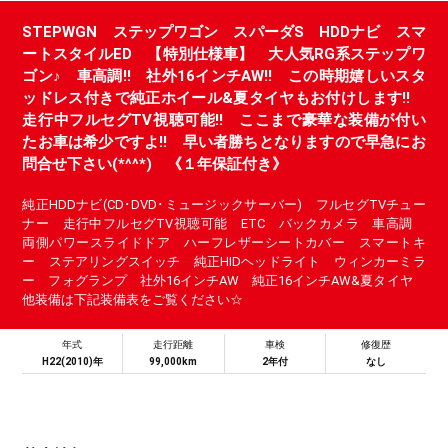
STEPWGN ステップワゴン スパーダS HDDナビ スマ
ートスタイルED 【特別仕様車】 大人気RG系ステップワ
ゴン♪ 車高調!! 社外16インチAW!! この時期嬉しいスタ
ッドレス付きで純正ホイール&夏タイヤもお付けします!!
走行中フルセグTV視聴可能!! ここまで豪華な装備が付い
たお車は希少ですよ!! 早い者勝ちとなりますので早急にお
問合せ下さい(*^^*) 《１年保証付き》
純正HDDナビ(CD･DVD･ミュージックサーバー) フルセグTVチュー
ナー 走行中フルセグTV視聴可能 ETC バックカメラ 車高調
両側パワースライドドア ハーフレザーシートカバー スマートキ
ー ステアリングスイッチ 純正HIDヘッドライト ウィンカーミラ
ー フォグランプ 社外16インチAW 純正16インチAW&夏タイヤ
他装備は下記装備表をご覧ください☆
年式
走行距離
車検
修復歴
H22(2010)年
99,000km
2年付
なし