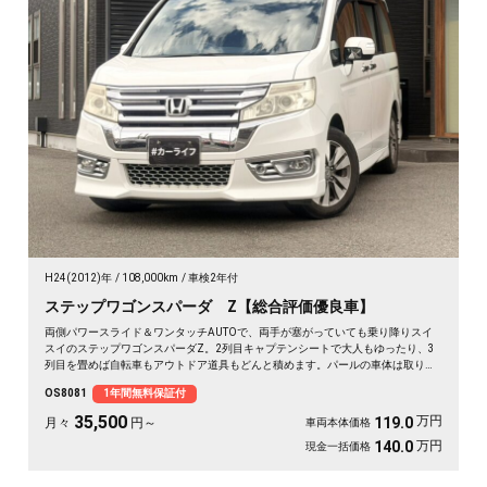
H24(2012)年
108,000km
車検2年付
ステップワゴンスパーダ Z【総合評価優良車】
両側パワースライド＆ワンタッチAUTOで、両手が塞がっていても乗り降りスイ
スイのステップワゴンスパーダZ。2列目キャプテンシートで大人もゆったり、3
列目を畳めば自転車もアウトドア道具もどんと積めます。パールの車体は取り回
しも良く、送迎から週末の遠出まで大活躍。前後ドラレコで万が一の時も映像が
OS8081
1年間無料保証付
しっかり残せて安心。天井のフリップダウンモニターで長距離も退屈知らず。毎
日の相棒にぴったりの一台です🚗✨💺🙌😊《1年保証付》
35,500
万円
119.0
月々
円～
車両本体価格
万円
140.0
現金一括価格