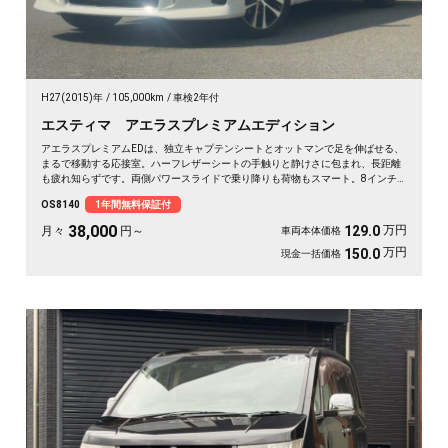
H27(2015)年
105,000km
車検2年付
エスティマ アエラスプレミアムエディション
アエラスプレミアムEDは、独立キャプテンシートとオットマンで足を伸ばせる、
まるで移動する応接室。ハーフレザーシートの手触りと静けさに包まれ、長距離
も疲れ知らずです。両側パワースライドで乗り降りも荷物もスマート。8インチ
SDナビで初めての道も迷わず、休日の遠出やゴルフ仲間との旅もぐっと楽しく。
OS8140
1年間無料保証付
パールの艶やかなボディが週末を格上げしてくれます。心地よさで選ぶなら《1
年保証付》💺✨🚗🎵💎
38,000
万円
129.0
月々
円～
車両本体価格
万円
150.0
現金一括価格