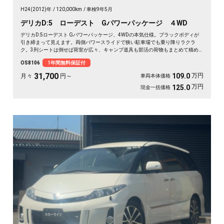
H24(2012)年
120,000km
車検9年5月
デリカD:5 ローデスト Gパワーパッケージ ４WD
デリカD:5ローデスト Gパワーパッケージ、4WDの本気仕様。ブラックボディが
引き締まって見えます。両側パワースライドで狭い駐車場でも乗り降りラクラ
ク。3列シートは倒せば荷室が広々、キャンプ道具も部活の荷物もまとめて積め
ます。バックカメラで大きな車体もスッと駐車OK。雪道もアウトドアも仲間との
OS8106
1年間無料保証付
遠出も、これ一台で頼れる相棒に🚗✨💺🙌。安心して長く乗れる《1年保証付》で
す😊
31,700
万円
109.0
月々
円～
車両本体価格
万円
125.0
現金一括価格