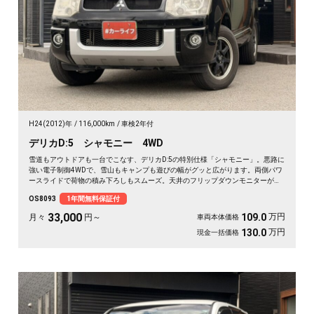
H24(2012)年
116,000km
車検2年付
デリカD:5 シャモニー 4WD
雪道もアウトドアも一台でこなす、デリカD:5の特別仕様「シャモニー」。悪路に
強い電子制御4WDで、雪山もキャンプも遊びの幅がグッと広がります。両側パワ
ースライドで荷物の積み下ろしもスムーズ。天井のフリップダウンモニターがあ
れば、長距離の移動も車内が退屈しません。ブラックボディに社外16インチが効
OS8093
1年間無料保証付
いた一台で、週末の遠出が待ち遠しくなりますよ。乗り込むほどに頼れる相棒に
💫🏔️🚗✌️《1年保証付》
33,000
万円
109.0
月々
円～
車両本体価格
万円
130.0
現金一括価格