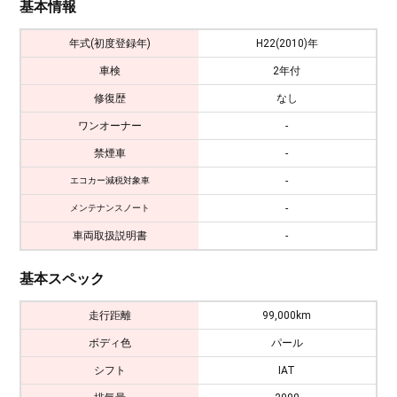
基本情報
年式(初度登録年)
H22(2010)年
車検
2年付
修復歴
なし
ワンオーナー
-
禁煙車
-
-
エコカー減税対象車
-
メンテナンスノート
車両取扱説明書
-
基本スペック
走行距離
99,000km
ボディ色
パール
シフト
IAT