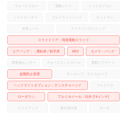
ウォークスルー
電動シート
シートエアコン
シートヒーター
フルフラットシート
オットマン
本革シート
アイドリングストップ
スライドドア
両側電動スライド
エアバッグ：
運転席
助手席
ABS
カメラ
バック
障害物センサー
クルーズコントロール
電動リアゲート
盗難防止装置
サンルーフ・ガラスルーフ
ヘッドライトオプション
ディスチャージド
フルエアロ
ローダウン
アルミホイール
：社外 (16インチ)
リフトアップ
寒冷地仕様
ターボ